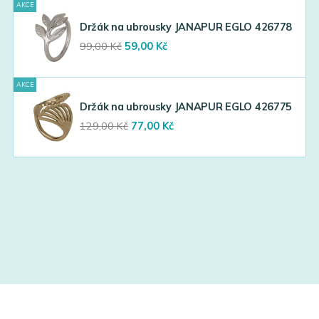
AKCE
99,00 Kč.
59,00 Kč.
Držák na ubrousky JANAPUR EGLO 426778
Original
Current
99,00
Kč
59,00
Kč
price
price
was:
is:
AKCE
99,00 Kč.
59,00 Kč.
Držák na ubrousky JANAPUR EGLO 426775
Original
Current
129,00
Kč
77,00
Kč
price
price
was:
is:
129,00 Kč.
77,00 Kč.