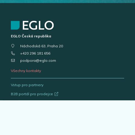
EGLO Česká republika
Náchodská 63, Praha 20
+420 296 181 656
podpora@eglo.com
Všechny kontakty
Vstup pro partnery
B2B portál pro prodejce
Kariéra v EGLO