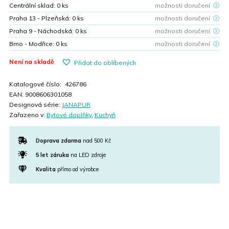
79,00 Kč.
47,00 Kč.
Centrální sklad:
0
ks
možnosti doručení
Praha 13 - Plzeňská:
0
ks
možnosti doručení
Praha 9 - Náchodská:
0
ks
možnosti doručení
Brno - Modřice:
0
ks
možnosti doručení
Není na skladě
Přidat do oblíbených
Katalogové číslo:
426786
EAN:
9008606301058
Designová série:
JANAPUR
Zařazeno v:
Bytové doplňky
,
Kuchyň
Doprava zdarma
nad 500 Kč
5 let záruka
na LED zdroje
Kvalita
přímo od výrobce