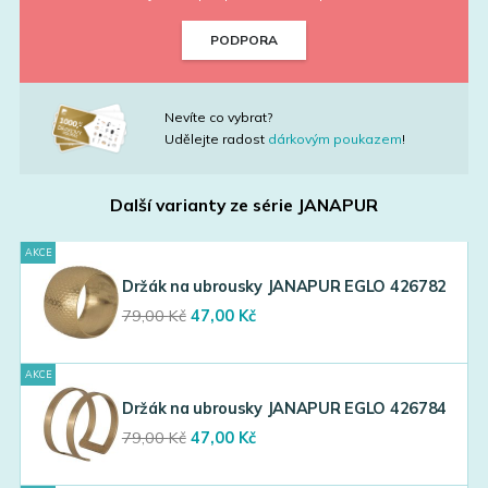
PODPORA
Nevíte co vybrat?
Udělejte radost
dárkovým poukazem
!
Další varianty ze série
JANAPUR
AKCE
Držák na ubrousky JANAPUR EGLO 426782
Original
Current
79,00
Kč
47,00
Kč
price
price
was:
is:
AKCE
79,00 Kč.
47,00 Kč.
Držák na ubrousky JANAPUR EGLO 426784
Original
Current
79,00
Kč
47,00
Kč
price
price
was:
is: