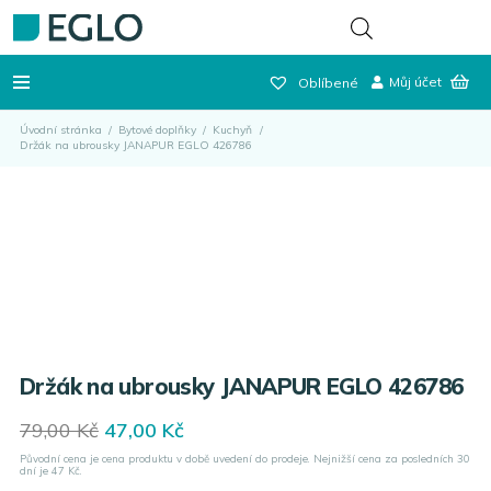
Můj účet
Oblíbené
Úvodní stránka
/
Bytové doplňky
/
Kuchyň
/
Držák na ubrousky JANAPUR EGLO 426786
Držák na ubrousky JANAPUR EGLO 426786
Original
Current
79,00
Kč
47,00
Kč
price
price
Původní cena je cena produktu v době uvedení do prodeje. Nejnižší cena za posledních 30
was:
is:
dní je
47
Kč.