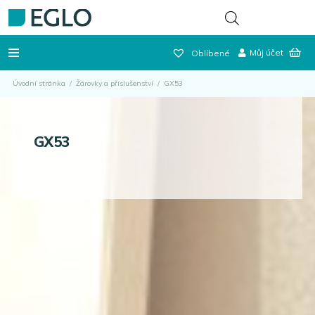
Můj účet
Oblíbené
Úvodní stránka
/
Žárovky a příslušenství
/
GX53
GX53