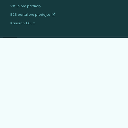
Vstup pro partnery
B2B portál pro prodejce
Kariéra v EGLO
Katalogy svítidel
Outlet
Interiérová svítidla
Venkovní svítidla
Žárovky
EGLO Expert
Bytové doplňky
Architekt & projektant
Blog