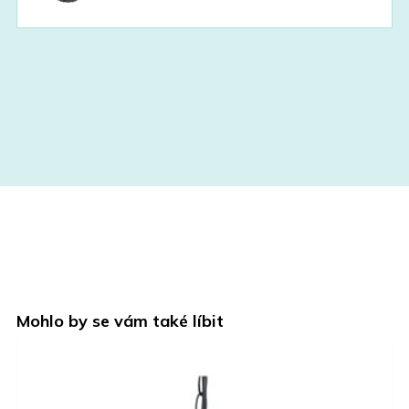
price
price
was:
is:
939,00 Kč.
563,00 Kč.
Mohlo by se vám také líbit