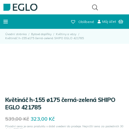
Můj účet
Oblíbené
Úvodní stránka
/
Bytové doplňky
/
Květiny a vázy
/
Květináč h-155 ø175 černá-zelená SHIPO EGLO 421785
Květináč h-155 ø175 černá-zelená SHIPO
EGLO 421785
Original
Current
539,00
Kč
323,00
Kč
price
price
Původní cena je cena produktu v době uvedení do prodeje. Nejnižší cena za posledních 30