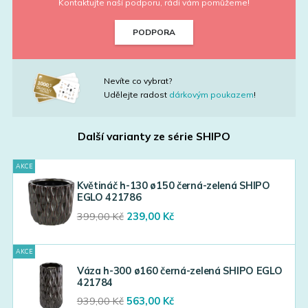
Kontaktujte naší podporu, rádi vám pomůžeme!
PODPORA
Nevíte co vybrat?
Udělejte radost
dárkovým poukazem
!
Další varianty ze série
SHIPO
AKCE
Květináč h-130 ø150 černá-zelená SHIPO
EGLO 421786
Original
Current
399,00
Kč
239,00
Kč
price
price
was:
is:
AKCE
399,00 Kč.
239,00 Kč.
Váza h-300 ø160 černá-zelená SHIPO EGLO
421784
Original
Current
939,00
Kč
563,00
Kč