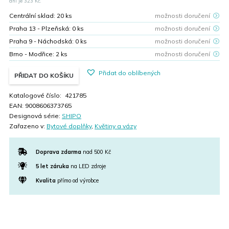
was:
is:
dní je
323
Kč.
539,00 Kč.
323,00 Kč.
Centrální sklad:
20
ks
možnosti doručení
Praha 13 - Plzeňská:
0
ks
možnosti doručení
Praha 9 - Náchodská:
0
ks
možnosti doručení
Brno - Modřice:
2
ks
možnosti doručení
Přidat do oblíbených
PŘIDAT DO KOŠÍKU
Katalogové číslo:
421785
EAN:
9008606373765
Designová série:
SHIPO
Zařazeno v:
Bytové doplňky
,
Květiny a vázy
Doprava zdarma
nad 500 Kč
5 let záruka
na LED zdroje
Kvalita
přímo od výrobce