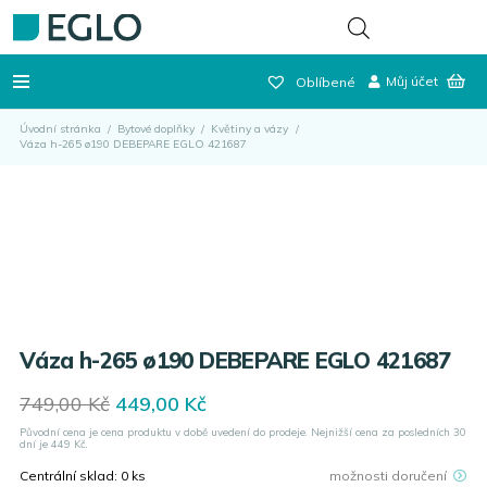
Můj účet
Oblíbené
Úvodní stránka
/
Bytové doplňky
/
Květiny a vázy
/
Váza h-265 ø190 DEBEPARE EGLO 421687
Váza h-265 ø190 DEBEPARE EGLO 421687
Original
Current
749,00
Kč
449,00
Kč
price
price
Původní cena je cena produktu v době uvedení do prodeje. Nejnižší cena za posledních 30
was:
is:
dní je
449
Kč.
749,00 Kč.
449,00 Kč.
Centrální sklad:
0
ks
možnosti doručení