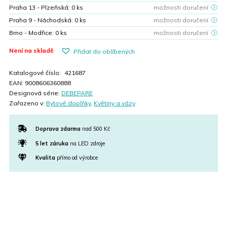
Praha 13 - Plzeňská:
0
ks
možnosti doručení
Praha 9 - Náchodská:
0
ks
možnosti doručení
Brno - Modřice:
0
ks
možnosti doručení
Není na skladě
Přidat do oblíbených
Katalogové číslo:
421687
EAN:
9008606360888
Designová série:
DEBEPARE
Zařazeno v:
Bytové doplňky
,
Květiny a vázy
Doprava zdarma
nad 500 Kč
5 let záruka
na LED zdroje
Kvalita
přímo od výrobce