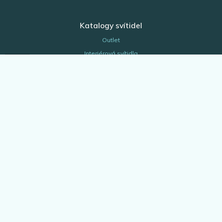
Katalogy svítidel
Outlet
Interiérová svítidla
Venkovní svítidla
Žárovky
EGLO Expert
Bytové doplňky
Architekt & projektant
Blog
Vše o nákupu
Kontakty