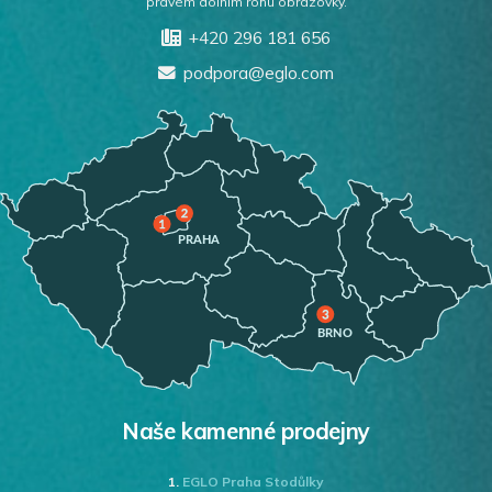
pravém dolním rohu obrazovky.
+420 296 181 656
podpora@eglo.com
Naše kamenné prodejny
1.
EGLO Praha Stodůlky