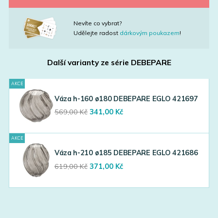
Nevíte co vybrat?
Udělejte radost
dárkovým poukazem
!
Další varianty ze série
DEBEPARE
AKCE
Váza h-160 ø180 DEBEPARE EGLO 421697
Original
Current
569,00
Kč
341,00
Kč
price
price
was:
is:
AKCE
569,00 Kč.
341,00 Kč.
Váza h-210 ø185 DEBEPARE EGLO 421686
Original
Current
619,00
Kč
371,00
Kč
price
price
was:
is:
619,00 Kč.
371,00 Kč.