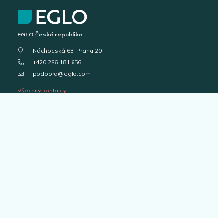
EGLO Česká republika
Náchodská 63, Praha 20
+420 296 181 656
podpora@eglo.com
Všechny kontakty
Vstup pro partnery
B2B portál pro prodejce
Kariéra v EGLO
Katalogy svítidel