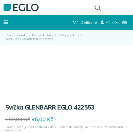
Můj účet
Oblíbené
Úvodní stránka
/
Bytové doplňky
/
Svíčky a svícny
/
Svíčka GLENBARR EGLO 422553
Svíčka GLENBARR EGLO 422553
Original
Current
159,00
Kč
95,00
Kč
price
price
Původní cena je cena produktu v době uvedení do prodeje. Nejnižší cena za posledních 30
was:
is:
dní je
95
Kč.