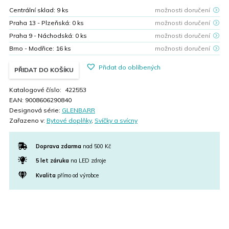
159,00 Kč.
95,00 Kč.
Centrální sklad:
9
ks
možnosti doručení
Praha 13 - Plzeňská:
0
ks
možnosti doručení
Praha 9 - Náchodská:
0
ks
možnosti doručení
Brno - Modřice:
16
ks
možnosti doručení
Přidat do oblíbených
PŘIDAT DO KOŠÍKU
Katalogové číslo:
422553
EAN:
9008606290840
Designová série:
GLENBARR
Zařazeno v:
Bytové doplňky
,
Svíčky a svícny
Doprava zdarma
nad 500 Kč
5 let záruka
na LED zdroje
Kvalita
přímo od výrobce