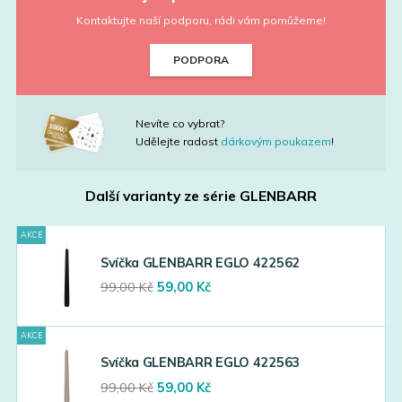
Kontaktujte naší podporu, rádi vám pomůžeme!
PODPORA
Nevíte co vybrat?
Udělejte radost
dárkovým poukazem
!
Další varianty ze série
GLENBARR
AKCE
Svíčka GLENBARR EGLO 422562
Original
Current
99,00
Kč
59,00
Kč
price
price
was:
is:
AKCE
99,00 Kč.
59,00 Kč.
Svíčka GLENBARR EGLO 422563
Original
Current
99,00
Kč
59,00
Kč