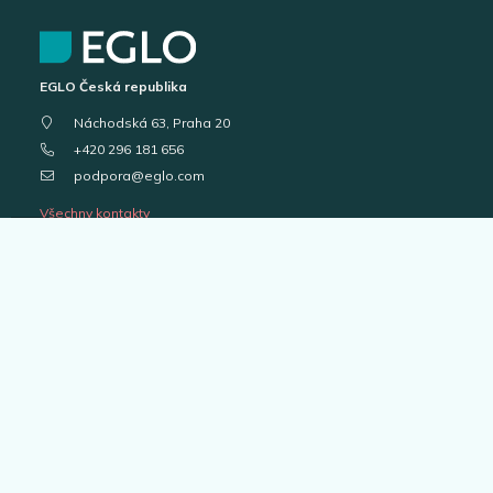
EGLO Česká republika
Náchodská 63, Praha 20
+420 296 181 656
podpora@eglo.com
Všechny kontakty
Vstup pro partnery
B2B portál pro prodejce
Kariéra v EGLO
Katalogy svítidel