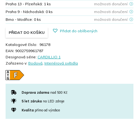
Praha 13 - Plzeňská:
1
ks
možnosti doručení
Praha 9 - Náchodská:
0
ks
možnosti doručení
Brno - Modřice:
0
ks
možnosti doručení
Přidat do oblíbených
PŘIDAT DO KOŠÍKU
Katalogové číslo:
96178
EAN:
9002759961787
Designová série:
CARDILLIO 1
Zařazeno v:
Bodová
,
Interiérová svítidla
Doprava zdarma
nad 500 Kč
5 let záruka
na LED zdroje
Kvalita
přímo od výrobce