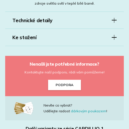
zdroje světla svítí v teplé bílé barvě.
Technické detaily
Ke stažení
Nenašli jste potřebné informace?
Kontaktujte naší podporu, rádi vám pomůžeme!
PODPORA
Nevíte co vybrat?
Udělejte radost
dárkovým poukazem
!
Další varianty ze série
CARDILLIO 1