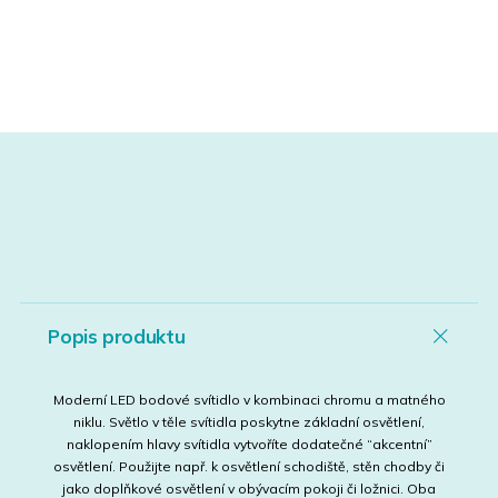
Popis produktu
Moderní LED bodové svítidlo v kombinaci chromu a matného
niklu. Světlo v těle svítidla poskytne základní osvětlení,
naklopením hlavy svítidla vytvoříte dodatečné “akcentní”
osvětlení. Použijte např. k osvětlení schodiště, stěn chodby či
jako doplňkové osvětlení v obývacím pokoji či ložnici. Oba