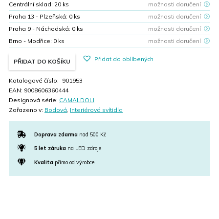
Centrální sklad:
20
ks
možnosti doručení
Praha 13 - Plzeňská:
0
ks
možnosti doručení
Praha 9 - Náchodská:
0
ks
možnosti doručení
Brno - Modřice:
0
ks
možnosti doručení
Přidat do oblíbených
PŘIDAT DO KOŠÍKU
Katalogové číslo:
901953
EAN:
9008606360444
Designová série:
CAMALDOLI
Zařazeno v:
Bodová
,
Interiérová svítidla
Doprava zdarma
nad 500 Kč
5 let záruka
na LED zdroje
Kvalita
přímo od výrobce