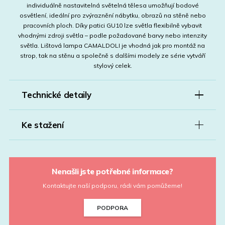
individuálně nastavitelná světelná tělesa umožňují bodové
osvětlení, ideální pro zvýraznění nábytku, obrazů na stěně nebo
pracovních ploch. Díky patici GU10 lze světla flexibilně vybavit
vhodnými zdroji světla – podle požadované barvy nebo intenzity
světla. Lištová lampa CAMALDOLI je vhodná jak pro montáž na
strop, tak na stěnu a společně s dalšími modely ze série vytváří
stylový celek.
Technické detaily
Ke stažení
Nenašli jste potřebné informace?
Kontaktujte naší podporu, rádi vám pomůžeme!
PODPORA