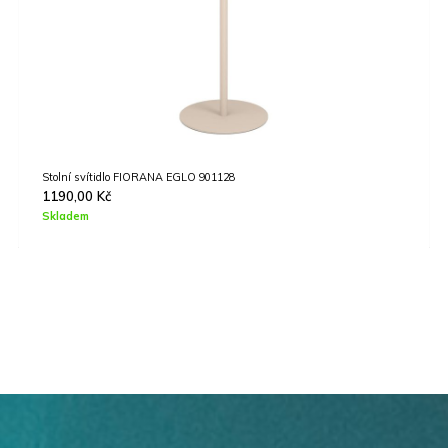
 901128
Nástěnné svítidlo BUDDON EGLO 43
799,00
Kč
Skladem