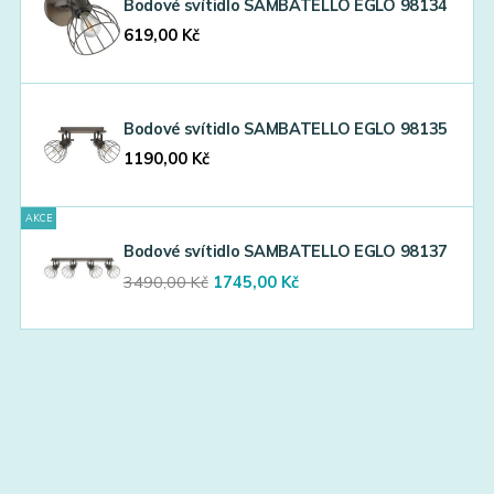
Bodové svítidlo SAMBATELLO EGLO 98134
619,00
Kč
Bodové svítidlo SAMBATELLO EGLO 98135
1190,00
Kč
AKCE
Bodové svítidlo SAMBATELLO EGLO 98137
Original
Current
3490,00
Kč
1745,00
Kč
price
price
was:
is:
3490,00 Kč.
1745,00 Kč.