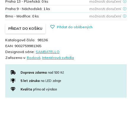
Praha 13 - Plzeňská:
0
ks
možnosti doručení
Praha 9 - Náchodská:
1
ks
možnosti doručení
Brno - Modřice:
0
ks
možnosti doručení
Přidat do oblíbených
PŘIDAT DO KOŠÍKU
Katalogové číslo:
98136
EAN:
9002759981365
Designová série:
SAMBATELLO
Zařazeno v:
Bodová
,
Interiérová svítidla
Doprava zdarma
nad 500 Kč
5 let záruka
na LED zdroje
Kvalita
přímo od výrobce