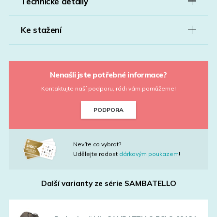
Technické detaily
Ke stažení
Nenašli jste potřebné informace?
Kontaktujte naší podporu, rádi vám pomůžeme!
PODPORA
Nevíte co vybrat?
Udělejte radost
dárkovým poukazem
!
Další varianty ze série
SAMBATELLO