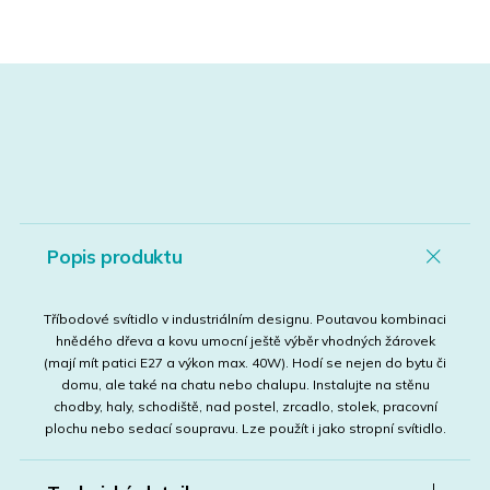
Popis produktu
Tříbodové svítidlo v industriálním designu. Poutavou kombinaci
hnědého dřeva a kovu umocní ještě výběr vhodných žárovek
(mají mít patici E27 a výkon max. 40W). Hodí se nejen do bytu či
domu, ale také na chatu nebo chalupu. Instalujte na stěnu
chodby, haly, schodiště, nad postel, zrcadlo, stolek, pracovní
plochu nebo sedací soupravu. Lze použít i jako stropní svítidlo.