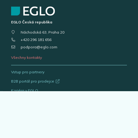
EGLO Česká republika
Náchodská 63, Praha 20
+420 296 181 656
podpora@eglo.com
Všechny kontakty
Vstup pro partnery
B2B portál pro prodejce
Kariéra v EGLO
Katalogy svítidel