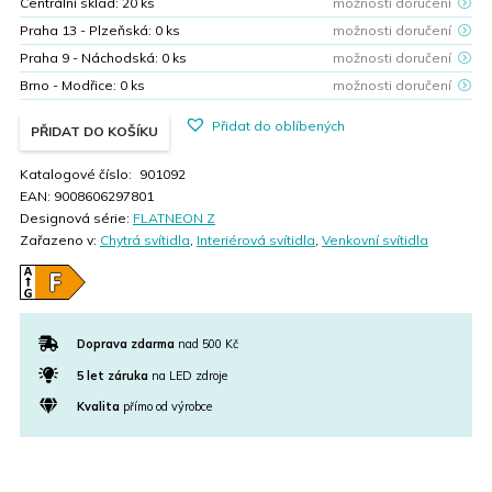
Centrální sklad:
20
ks
možnosti doručení
Praha 13 - Plzeňská:
0
ks
možnosti doručení
Praha 9 - Náchodská:
0
ks
možnosti doručení
Brno - Modřice:
0
ks
možnosti doručení
Přidat do oblíbených
PŘIDAT DO KOŠÍKU
Katalogové číslo:
901092
EAN:
9008606297801
Designová série:
FLATNEON Z
Zařazeno v:
Chytrá svítidla
,
Interiérová svítidla
,
Venkovní svítidla
Doprava zdarma
nad 500 Kč
5 let záruka
na LED zdroje
Kvalita
přímo od výrobce