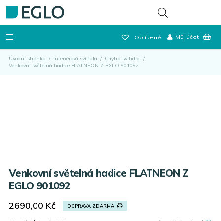
Můj účet
Oblíbené
Úvodní stránka
/
Interiérová svítidla
/
Chytrá svítidla
/
Venkovní světelná hadice FLATNEON Z EGLO 901092
Venkovní světelná hadice FLATNEON Z
EGLO 901092
2690,00
Kč
DOPRAVA ZDARMA