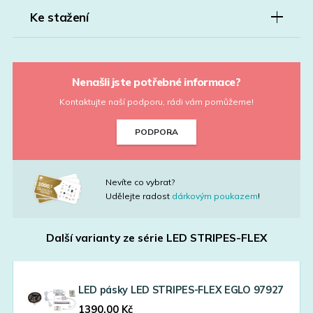
Ke stažení
Nenašli jste potřebné informace?
Kontaktujte naší podporu, rádi vám pomůžeme!
PODPORA
Nevíte co vybrat?
Udělejte radost
dárkovým poukazem
!
Další varianty ze série
LED STRIPES-FLEX
LED pásky LED STRIPES-FLEX EGLO 97927
1390,00
Kč