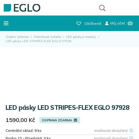
Můj účet
Oblíbené
Úvodní stránka
/
Interiérová svítidla
/
LED pásky a moduly
/
LED pásky LED STRIPES-FLEX EGLO 97928
LED pásky LED STRIPES-FLEX EGLO 97928
1590,00
Kč
DOPRAVA ZDARMA
Centrální sklad:
8
ks
možnosti doručení
Praha 13 - Plzeňská:
0
ks
možnosti doručení