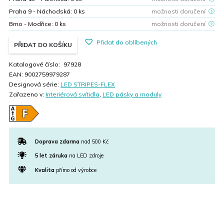
Praha 9 - Náchodská:
0
ks
možnosti doručení
Brno - Modřice:
0
ks
možnosti doručení
Přidat do oblíbených
PŘIDAT DO KOŠÍKU
Katalogové číslo:
97928
EAN:
9002759979287
Designová série:
LED STRIPES-FLEX
Zařazeno v:
Interiérová svítidla
,
LED pásky a moduly
Doprava zdarma
nad 500 Kč
5 let záruka
na LED zdroje
Kvalita
přímo od výrobce