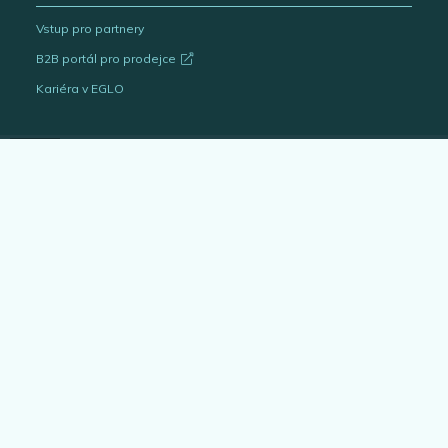
Vstup pro partnery
B2B portál pro prodejce
Kariéra v EGLO
Katalogy svítidel
Outlet
Interiérová svítidla
Venkovní svítidla
Žárovky
EGLO Expert
Bytové doplňky
Architekt & projektant
Blog