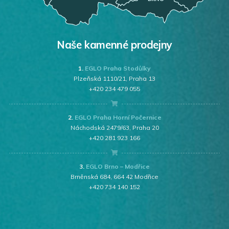
Naše kamenné prodejny
1.
EGLO Praha Stodůlky
Plzeňská 1110/21, Praha 13
+420 234 479 055
2.
EGLO Praha Horní Počernice
Náchodská 2479/63, Praha 20
+420 281 923 166
3.
EGLO Brno – Modřice
Brněnská 684, 664 42 Modřice
+420 734 140 152