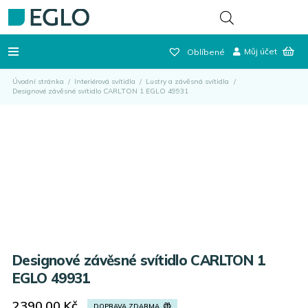
Můj účet
Oblíbené
Úvodní stránka
/
Interiérová svítidla
/
Lustry a závěsná svítidla
/
Designové závěsné svítidlo CARLTON 1 EGLO 49931
Designové závěsné svítidlo CARLTON 1
EGLO 49931
2390,00
Kč
DOPRAVA ZDARMA