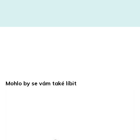
Mohlo by se vám také líbit
VÝPRODEJ
A
AKCE