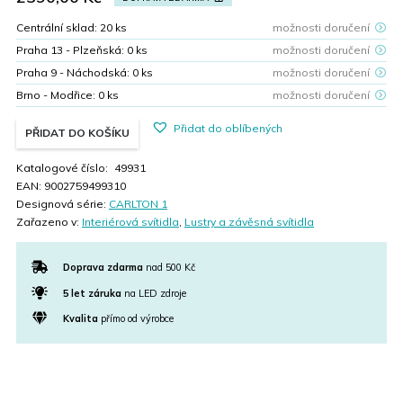
Centrální sklad:
20
ks
možnosti doručení
Praha 13 - Plzeňská:
0
ks
možnosti doručení
Praha 9 - Náchodská:
0
ks
možnosti doručení
Brno - Modřice:
0
ks
možnosti doručení
Přidat do oblíbených
PŘIDAT DO KOŠÍKU
Katalogové číslo:
49931
EAN:
9002759499310
Designová série:
CARLTON 1
Zařazeno v:
Interiérová svítidla
,
Lustry a závěsná svítidla
Doprava zdarma
nad 500 Kč
5 let záruka
na LED zdroje
Kvalita
přímo od výrobce