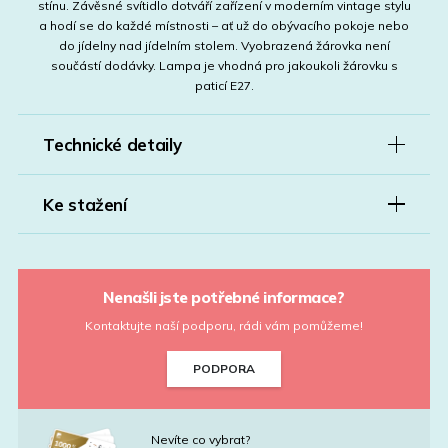
stínu. Závěsné svítidlo dotváří zařízení v moderním vintage stylu
a hodí se do každé místnosti – ať už do obývacího pokoje nebo
do jídelny nad jídelním stolem. Vyobrazená žárovka není
součástí dodávky. Lampa je vhodná pro jakoukoli žárovku s
paticí E27.
Technické detaily
Ke stažení
Nenašli jste potřebné informace?
Kontaktujte naší podporu, rádi vám pomůžeme!
PODPORA
Nevíte co vybrat?