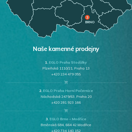
Naše kamenné prodejny
1.
EGLO Praha Stodůlky
Plzeňská 1110/21, Praha 13
+420 234 479 055
2.
EGLO Praha Horní Počernice
Náchodská 2479/63, Praha 20
+420 281 923 166
3.
EGLO Brno – Modřice
Brněnská 684, 664 42 Modřice
+420 734 140 152