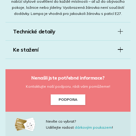
nabízí stylové osvětlení do každé místnosti – ať už do obývacího
pokoje, ložnice nebo jídelny. Vyobrazená žárovka není součástí
dodávky. Lampa je vhodná pro jakoukoli žárovku s paticí E27.
Technické detaily
Ke stažení
Nenašli jste potřebné informace?
Kontaktujte naší podporu, rádi vám pomůžeme!
PODPORA
Nevíte co vybrat?
Udělejte radost
dárkovým poukazem
!