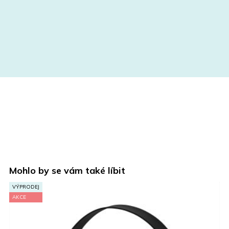
Mohlo by se vám také líbit
NOVINKA
A
AKCE