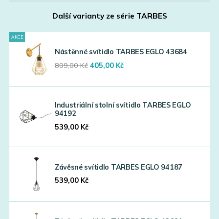
Další varianty ze série
TARBES
AKCE
Nástěnné svítidlo TARBES EGLO 43684
Original
Current
809,00
Kč
405,00
Kč
price
price
was:
is:
809,00 Kč.
405,00 Kč.
Industriální stolní svítidlo TARBES EGLO
94192
539,00
Kč
Závěsné svítidlo TARBES EGLO 94187
539,00
Kč