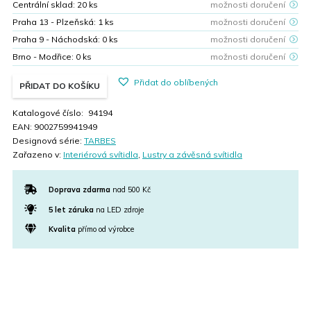
Centrální sklad:
20
ks
možnosti doručení
Praha 13 - Plzeňská:
1
ks
možnosti doručení
Praha 9 - Náchodská:
0
ks
možnosti doručení
Brno - Modřice:
0
ks
možnosti doručení
Přidat do oblíbených
PŘIDAT DO KOŠÍKU
Katalogové číslo:
94194
EAN:
9002759941949
Designová série:
TARBES
Zařazeno v:
Interiérová svítidla
,
Lustry a závěsná svítidla
Doprava zdarma
nad 500 Kč
5 let záruka
na LED zdroje
Kvalita
přímo od výrobce