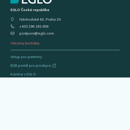
EGLO Česká republika
Náchodská 63, Praha 20
+420 296 181 656
podpora@eglo.com
Všechny kontakty
Vstup pro partnery
B2B portál pro prodejce
Kariéra v EGLO
Katalogy svítidel
Outlet
Interiérová svítidla