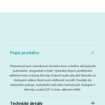
Popis produktu
Tříramenný lustr v kombinaci černého kovu a čirého skla působí
jednoduše, elegantně a čistě. Výsledný dojem podtrhnete
výběrem tvaru a barvy žárovky. Krásně bude působit žárovka se
zlatavými vlákny, která lustr nádherně rozzáří. Použijte do
obývacího pokoje, nad jídelní stůl nebo barový pult. Dokupte 3
žárovky s paticí E27 a max. výkonem 60W.
Technické detaily