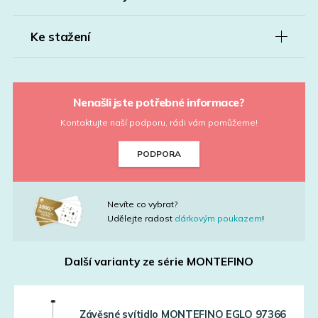
Ke stažení
Nenašli jste potřebné informace?
Kontaktujte naší podporu, rádi vám pomůžeme!
PODPORA
Nevíte co vybrat?
Udělejte radost
dárkovým poukazem
!
Další varianty ze série
MONTEFINO
Závěsné svítidlo MONTEFINO EGLO 97366