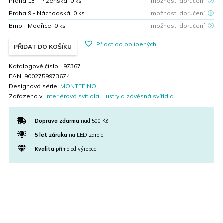
Praha 13 - Plzeňská:
0
ks
možnosti doručení
Praha 9 - Náchodská:
0
ks
možnosti doručení
Brno - Modřice:
0
ks
možnosti doručení
Přidat do oblíbených
PŘIDAT DO KOŠÍKU
Katalogové číslo:
97367
EAN:
9002759973674
Designová série:
MONTEFINO
Zařazeno v:
Interiérová svítidla
,
Lustry a závěsná svítidla
Doprava zdarma
nad 500 Kč
5 let záruka
na LED zdroje
Kvalita
přímo od výrobce