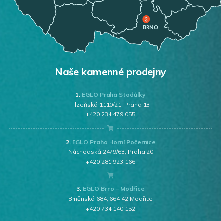
Naše kamenné prodejny
1.
EGLO Praha Stodůlky
Plzeňská 1110/21, Praha 13
+420 234 479 055
2.
EGLO Praha Horní Počernice
Náchodská 2479/63, Praha 20
+420 281 923 166
3.
EGLO Brno – Modřice
Brněnská 684, 664 42 Modřice
+420 734 140 152