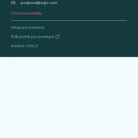
podpora@eglo.com
Všechny kontakty
Vstup pro partnery
B2B portál pro prodejce
Kariéra v EGLO
Katalogy svítidel
Outlet
Interiérová svítidla
Venkovní svítidla
Žárovky
EGLO Expert
Bytové doplňky