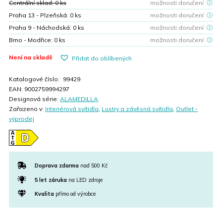
Centrální sklad:
0
ks
možnosti doručení
Praha 13 - Plzeňská:
0
ks
možnosti doručení
Praha 9 - Náchodská:
0
ks
možnosti doručení
Brno - Modřice:
0
ks
možnosti doručení
Není na skladě
Přidat do oblíbených
Katalogové číslo:
99429
EAN:
9002759994297
Designová série:
ALAMEDILLA
Zařazeno v:
Interiérová svítidla
,
Lustry a závěsná svítidla
,
Outlet -
výprodej
Doprava zdarma
nad 500 Kč
5 let záruka
na LED zdroje
Kvalita
přímo od výrobce