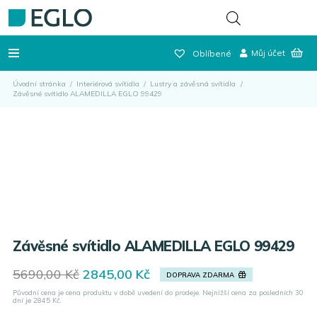
Můj účet
Oblíbené
Úvodní stránka
/
Interiérová svítidla
/
Lustry a závěsná svítidla
/
Závěsné svítidlo ALAMEDILLA EGLO 99429
Závěsné svítidlo ALAMEDILLA EGLO 99429
Original
Current
5690,00
Kč
2845,00
Kč
DOPRAVA ZDARMA
price
price
Původní cena je cena produktu v době uvedení do prodeje. Nejnižší cena za posledních 30
was:
is:
dní je
2845
Kč.
5690,00 Kč.
2845,00 Kč.