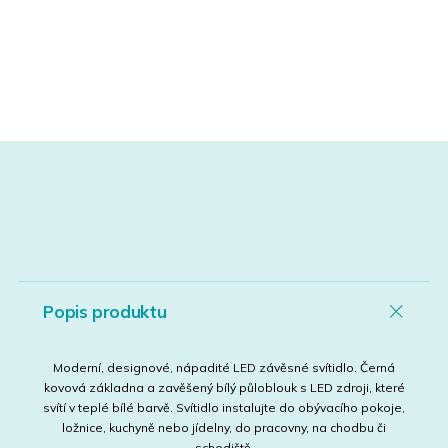
Popis produktu
Moderní, designové, nápadité LED závěsné svítidlo. Černá
kovová základna a zavěšený bílý půloblouk s LED zdroji, které
svítí v teplé bílé barvě. Svítidlo instalujte do obývacího pokoje,
ložnice, kuchyně nebo jídelny, do pracovny, na chodbu či
schodiště.