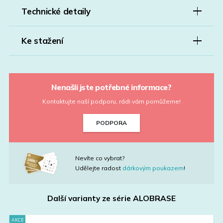
Technické detaily
Ke stažení
Nenašli jste potřebné informace?
Kontaktujte naší podporu, rádi vám pomůžeme!
PODPORA
Nevíte co vybrat?
Udělejte radost
dárkovým poukazem
!
Další varianty ze série
ALOBRASE
AKCE