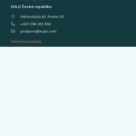
EGLO Česká republika
Náchodská 63, Praha 20
+420 296 181 656
podpora@eglo.com
Všechny kontakty
Vstup pro partnery
B2B portál pro prodejce
Kariéra v EGLO
Katalogy svítidel
Outlet
Interiérová svítidla