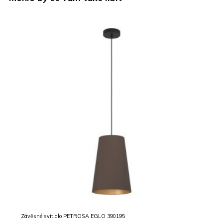
VÝPRODEJ
V
AKCE
A
Závěsné svítidlo LOSALOMAS EGLO 98838