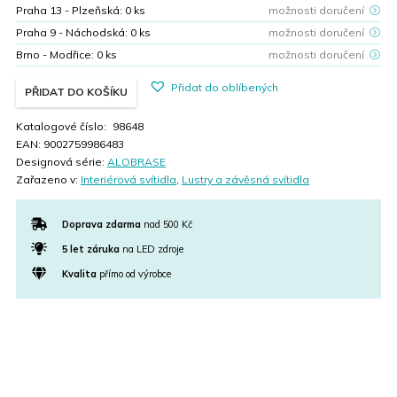
Praha 13 - Plzeňská:
0
ks
možnosti doručení
Praha 9 - Náchodská:
0
ks
možnosti doručení
Brno - Modřice:
0
ks
možnosti doručení
Přidat do oblíbených
PŘIDAT DO KOŠÍKU
Katalogové číslo:
98648
EAN:
9002759986483
Designová série:
ALOBRASE
Zařazeno v:
Interiérová svítidla
,
Lustry a závěsná svítidla
Doprava zdarma
nad 500 Kč
5 let záruka
na LED zdroje
Kvalita
přímo od výrobce