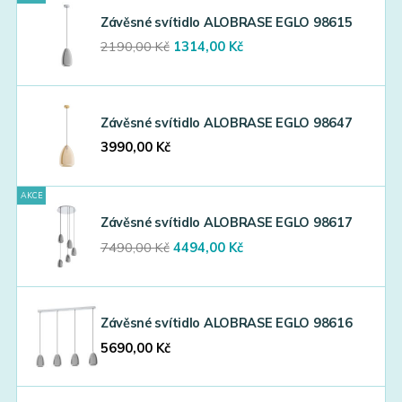
Závěsné svítidlo ALOBRASE EGLO 98615
Original
Current
2190,00
Kč
1314,00
Kč
price
price
was:
is:
2190,00 Kč.
1314,00 Kč.
Závěsné svítidlo ALOBRASE EGLO 98647
3990,00
Kč
AKCE
Závěsné svítidlo ALOBRASE EGLO 98617
Original
Current
7490,00
Kč
4494,00
Kč
price
price
was:
is:
7490,00 Kč.
4494,00 Kč.
Závěsné svítidlo ALOBRASE EGLO 98616
5690,00
Kč