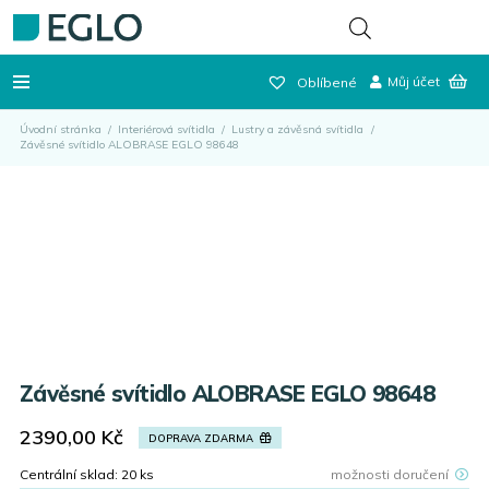
Můj účet
Oblíbené
Úvodní stránka
/
Interiérová svítidla
/
Lustry a závěsná svítidla
/
Závěsné svítidlo ALOBRASE EGLO 98648
Závěsné svítidlo ALOBRASE EGLO 98648
2390,00
Kč
DOPRAVA ZDARMA
Centrální sklad:
20
ks
možnosti doručení