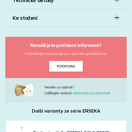
Technické detaily
Ke stažení
Nenašli jste potřebné informace?
Kontaktujte naší podporu, rádi vám pomůžeme!
PODPORA
Nevíte co vybrat?
Udělejte radost
dárkovým poukazem
!
Další varianty ze série
ERSEKA