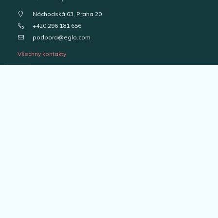
Náchodská 63, Praha 20
+420 296 181 656
podpora@eglo.com
Všechny kontakty
Vstup pro partnery
B2B portál pro prodejce
Kariéra v EGLO
Katalogy svítidel
Outlet
Interiérová svítidla
Venkovní svítidla