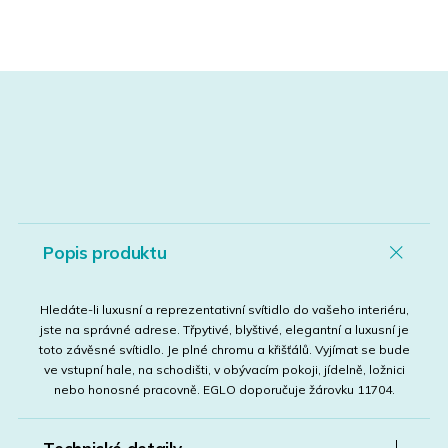
Popis produktu
Hledáte-li luxusní a reprezentativní svítidlo do vašeho interiéru,
jste na správné adrese. Třpytivé, blyštivé, elegantní a luxusní je
toto závěsné svítidlo. Je plné chromu a křišťálů. Vyjímat se bude
ve vstupní hale, na schodišti, v obývacím pokoji, jídelně, ložnici
nebo honosné pracovně. EGLO doporučuje žárovku 11704.