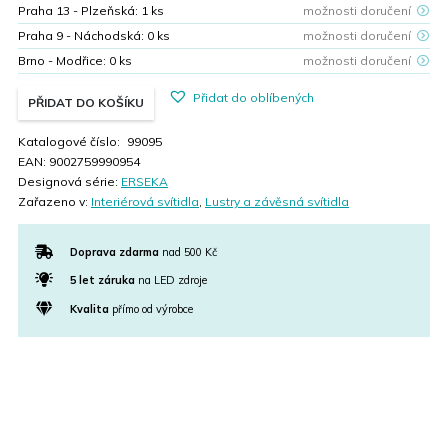
Praha 13 - Plzeňská:
1
ks
možnosti doručení
Praha 9 - Náchodská:
0
ks
možnosti doručení
Brno - Modřice:
0
ks
možnosti doručení
Přidat do oblíbených
PŘIDAT DO KOŠÍKU
Katalogové číslo:
99095
EAN:
9002759990954
Designová série:
ERSEKA
Zařazeno v:
Interiérová svítidla
,
Lustry a závěsná svítidla
Doprava zdarma
nad 500 Kč
5 let záruka
na LED zdroje
Kvalita
přímo od výrobce