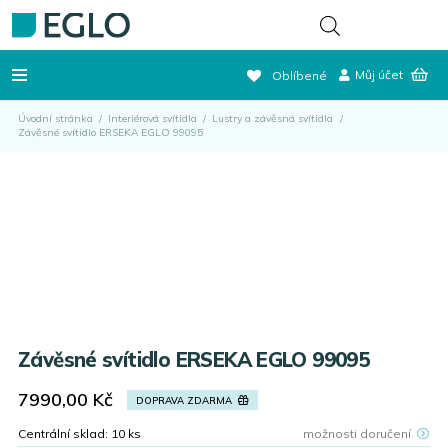
Můj účet
Oblíbené
Úvodní stránka
/
Interiérová svítidla
/
Lustry a závěsná svítidla
/
Závěsné svítidlo ERSEKA EGLO 99095
Závěsné svítidlo ERSEKA EGLO 99095
7990,00
Kč
DOPRAVA ZDARMA
Centrální sklad:
10
ks
možnosti doručení