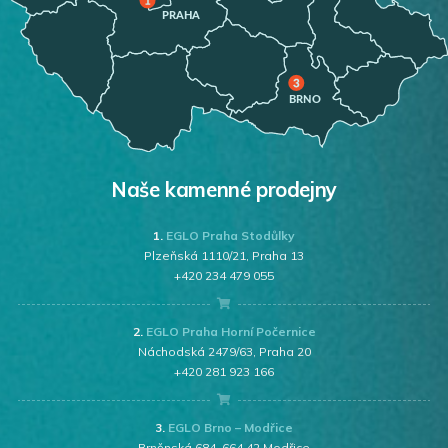
Naše kamenné prodejny
1.
EGLO Praha Stodůlky
Plzeňská 1110/21, Praha 13
+420 234 479 055
2.
EGLO Praha Horní Počernice
Náchodská 2479/63, Praha 20
+420 281 923 166
3.
EGLO Brno – Modřice
Brněnská 684, 664 42 Modřice