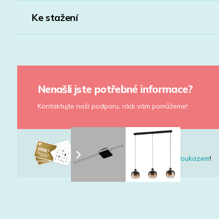
Ke stažení
Nenašli jste potřebné informace?
Kontaktujte naší podporu, rádi vám pomůžeme!
Nevíte co vybrat?
Udělejte radost
dárkovým poukazem
!