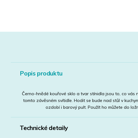
Popis produktu
Černo-hnědé kouřové sklo a tvar stínidla jsou to, co vás
tomto závěsném svítidle. Hodit se bude nad stůl v kuchyni
ozdobí i barový pult. Použít ho můžete do ložn
Technické detaily