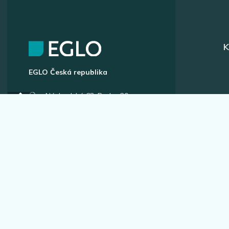
K
EGLO Česká republika
Náchodská 63, Praha 20
+420 296 181 656
podpora@eglo.com
Všechny kontakty
A
Vstup pro partnery
B2B portál pro prodejce
Kariéra v EGLO