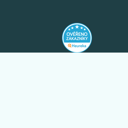
y
boží
is
Exkluzivní slevy pouze pro odběratele
newsletteru.
l EGLO
ODEBÍRAT
uvy