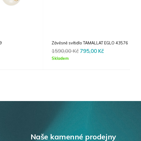
Závěsně svítidlo TAMALLAT EGLO 43576
Original
Current
1590,00
Kč
795,00
Kč
price
price
Skladem
was:
is:
1590,00 Kč.
795,00 Kč.
Naše kamenné prodejny