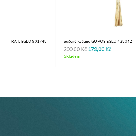
48
Sušená květina GUIPOS EGLO 428042
Original
Current
299,00
Kč
179,00
Kč
price
price
Skladem
was:
is:
299,00 Kč.
179,00 Kč.