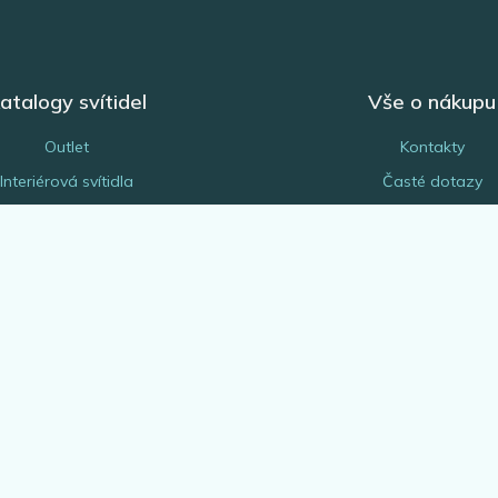
atalogy svítidel
Vše o nákupu
Outlet
Kontakty
Interiérová svítidla
Časté dotazy
Venkovní svítidla
Obchodní podmínk
Žárovky
Reklamace a vrácení z
EGLO Expert
Náhradní díly a serv
Bytové doplňky
Platba a doprava
rchitekt & projektant
Odborná montáž svítide
Blog
Odstoupení od smlo