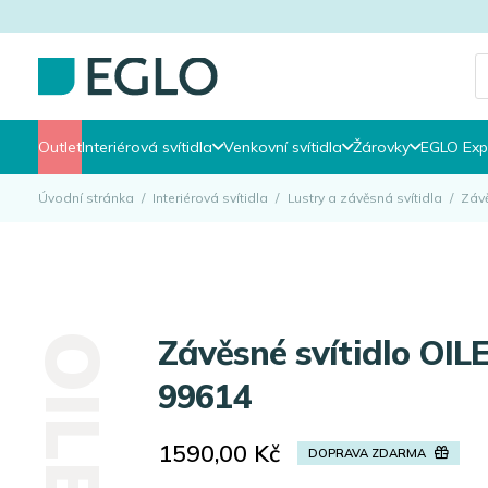
P
s
Outlet
Interiérová svítidla
Venkovní svítidla
Žárovky
EGLO Exp
Úvodní stránka
/
Interiérová svítidla
/
Lustry a závěsná svítidla
/
Závě
Závěsné svítidlo OILELLA EGLO
99614
1590,00
Kč
DOPRAVA ZDARMA