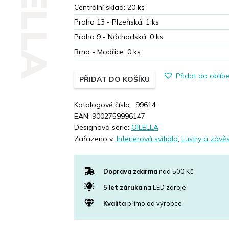
OILELLA
Centrální sklad:
20
ks
Praha 13 - Plzeňská:
1
ks
Praha 9 - Náchodská:
0
ks
Brno - Modřice:
0
ks
Přidat do oblíb
PŘIDAT DO KOŠÍKU
Katalogové číslo:
99614
EAN:
9002759996147
Designová série:
OILELLA
Zařazeno v:
Interiérová svítidla
,
Lustry a závěs
Doprava zdarma
nad 500 Kč
5 let záruka
na LED zdroje
Kvalita
přímo od výrobce