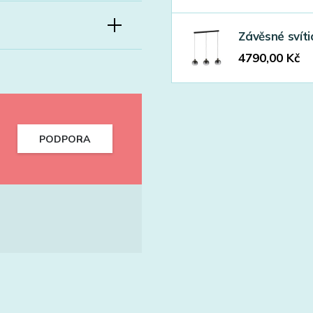
Závěsné svít
4790,00
Kč
PODPORA