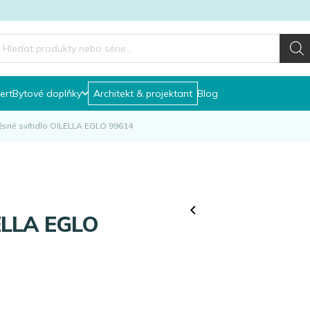
roducts
earch
ert
Bytové doplňky
Architekt & projektant
Blog
sné svítidlo OILELLA EGLO 99614