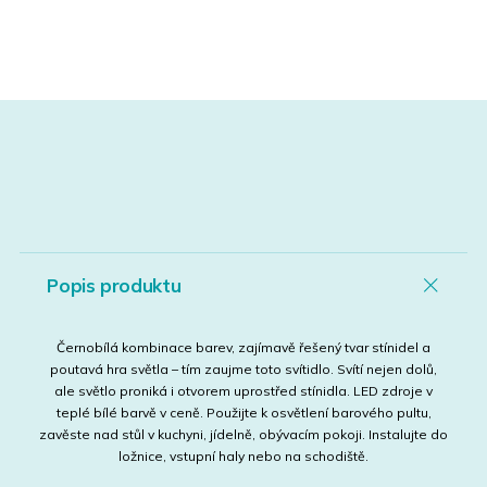
Popis produktu
Černobílá kombinace barev, zajímavě řešený tvar stínidel a
poutavá hra světla – tím zaujme toto svítidlo. Svítí nejen dolů,
ale světlo proniká i otvorem uprostřed stínidla. LED zdroje v
teplé bílé barvě v ceně. Použijte k osvětlení barového pultu,
zavěste nad stůl v kuchyni, jídelně, obývacím pokoji. Instalujte do
ložnice, vstupní haly nebo na schodiště.