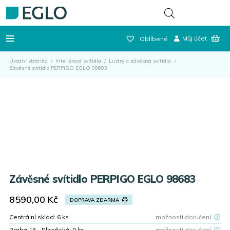
Můj účet
Oblíbené
Úvodní stránka
/
Interiérová svítidla
/
Lustry a závěsná svítidla
/
Závěsné svítidlo PERPIGO EGLO 98683
Závěsné svítidlo PERPIGO EGLO 98683
8590,00
Kč
DOPRAVA ZDARMA
Centrální sklad:
6
ks
možnosti doručení
Praha 13 - Plzeňská:
0
ks
možnosti doručení