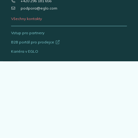
+420 296 181 656
podpora@eglo.com
Všechny kontakty
Vstup pro partnery
B2B portál pro prodejce
Kariéra v EGLO
Katalogy svítidel
Outlet
Interiérová svítidla
Venkovní svítidla
Žárovky
EGLO Expert