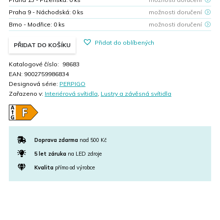
Praha 9 - Náchodská:
0
ks
možnosti doručení
Brno - Modřice:
0
ks
možnosti doručení
Přidat do oblíbených
PŘIDAT DO KOŠÍKU
Katalogové číslo:
98683
EAN:
9002759986834
Designová série:
PERPIGO
Zařazeno v:
Interiérová svítidla
,
Lustry a závěsná svítidla
Doprava zdarma
nad 500 Kč
5 let záruka
na LED zdroje
Kvalita
přímo od výrobce