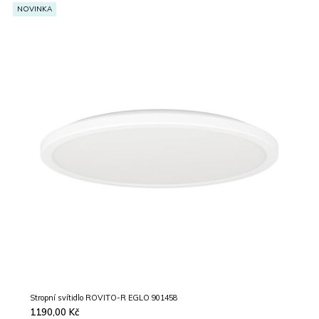
OVINKA
Stropní svítidlo ROVITO-R EGLO 901458
Zápus
1190,00
Kč
939