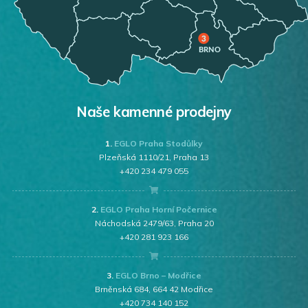
Naše kamenné prodejny
1.
EGLO Praha Stodůlky
Plzeňská 1110/21, Praha 13
+420 234 479 055
2.
EGLO Praha Horní Počernice
Náchodská 2479/63, Praha 20
+420 281 923 166
3.
EGLO Brno – Modřice
Brněnská 684, 664 42 Modřice
+420 734 140 152