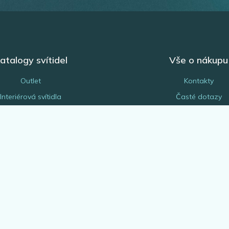
atalogy svítidel
Vše o nákupu
Outlet
Kontakty
Interiérová svítidla
Časté dotazy
Venkovní svítidla
Obchodní podmínk
Žárovky
Reklamace a vrácení z
EGLO Expert
Náhradní díly a serv
Bytové doplňky
Platba a doprava
rchitekt & projektant
Odborná montáž svítide
Blog
Odstoupení od smlo