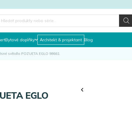
roducts
earch
ert
Bytové doplňky
Architekt & projektant
Blog
ěsné svítidlo POZUETA EGLO 98661