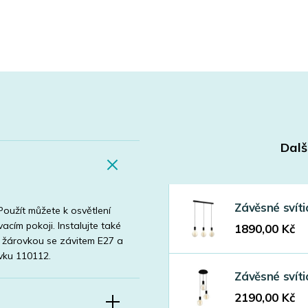
Dalš
Závěsné svít
Použít můžete k osvětlení
acím pokoji. Instalujte také
1890,00
Kč
e žárovkou se závitem E27 a
vku 110112.
Závěsné svít
2190,00
Kč