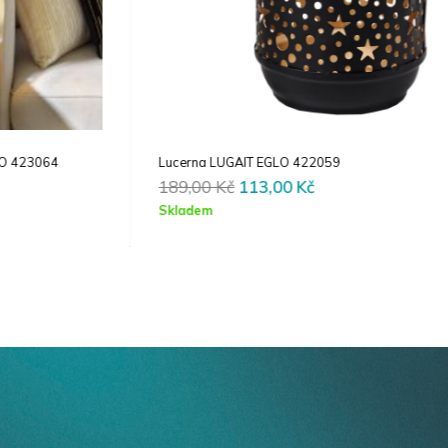
Lucerna LUGAIT EGLO 422059
Original
Current
189,00
Kč
113,00
Kč
price
price
Skladem
was:
is:
189,00 Kč.
113,00 Kč.