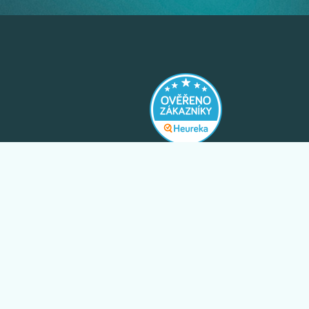
y
boží
is
Exkluzivní slevy pouze pro odběratele
newsletteru.
l EGLO
ODEBÍRAT
uvy