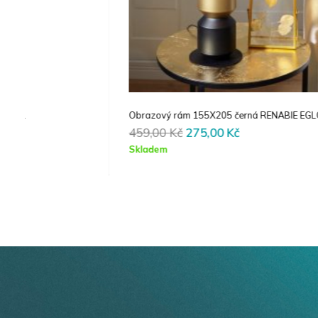
Obrazový rám 155X205 černá RENABIE EGLO 423064
Original
Current
459,00
Kč
275,00
Kč
price
price
Skladem
was:
is:
459,00 Kč.
275,00 Kč.