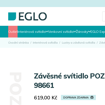
P
s
Outlet
Interiérová svítidla
Venkovní svítidla
Žárovky
EGLO Exp
Úvodní stránka
/
Interiérová svítidla
/
Lustry a závěsná svítidla
/
Záv
Závěsné svítidlo POZUETA EGLO
98661
619,00
Kč
DOPRAVA ZDARMA