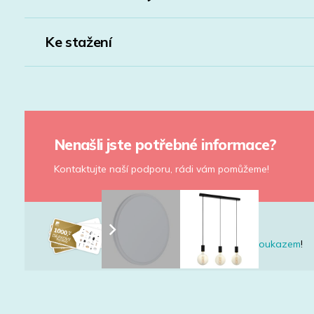
Ke stažení
Nenašli jste potřebné informace?
Kontaktujte naší podporu, rádi vám pomůžeme!
Nevíte co vybrat?
Udělejte radost
dárkovým poukazem
!