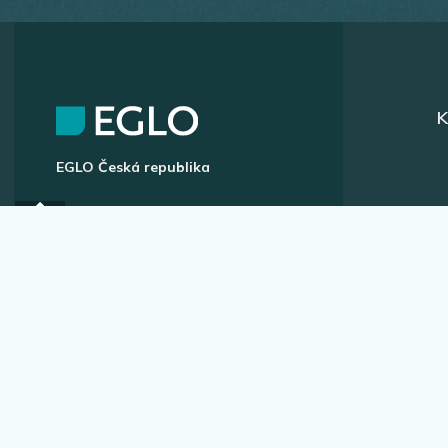
K
EGLO Česká republika
Náchodská 63, Praha 20
+420 296 181 656
podpora@eglo.com
Všechny kontakty
A
Vstup pro partnery
B2B portál pro prodejce