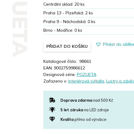
POZUETA
Centrální sklad:
20
ks
Praha 13 - Plzeňská:
2
ks
Praha 9 - Náchodská:
0
ks
Brno - Modřice:
0
ks
Přidat do oblíb
PŘIDAT DO KOŠÍKU
Katalogové číslo:
98661
EAN:
9002759986612
Designová série:
POZUETA
Zařazeno v:
Interiérová svítidla
,
Lustry a závěs
Doprava zdarma
nad 500 Kč
5 let záruka
na LED zdroje
Kvalita
přímo od výrobce