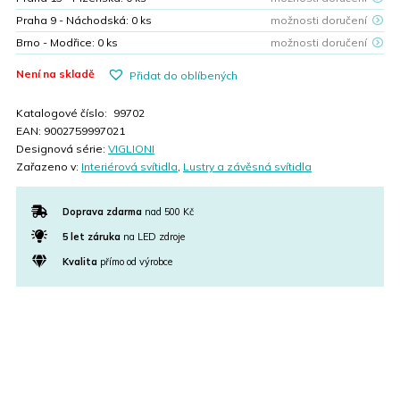
Praha 9 - Náchodská:
0
ks
možnosti doručení
Brno - Modřice:
0
ks
možnosti doručení
Není na skladě
Přidat do oblíbených
Katalogové číslo:
99702
EAN:
9002759997021
Designová série:
VIGLIONI
Zařazeno v:
Interiérová svítidla
,
Lustry a závěsná svítidla
Doprava zdarma
nad 500 Kč
5 let záruka
na LED zdroje
Kvalita
přímo od výrobce