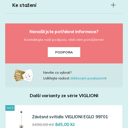
Ke stažení
Nenašli jste potřebné informace?
Kontaktujte naší podporu, rádi vám pomůžeme!
PODPORA
Nevíte co vybrat?
Udělejte radost
dárkovým poukazem
!
Další varianty ze série
VIGLIONI
AKCE
Závěsné svítidlo VIGLIONI EGLO 99701
Original
Current
1690,00
Kč
845,00
Kč