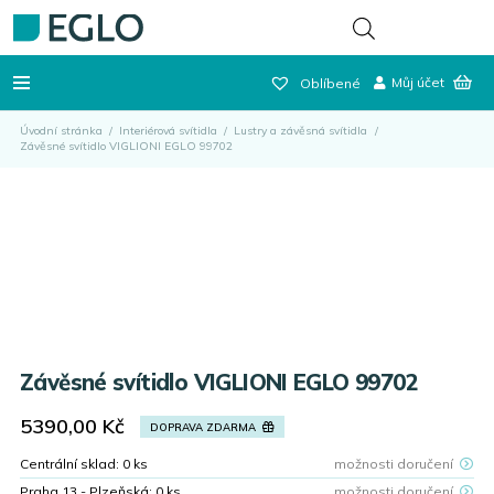
Můj účet
Oblíbené
Úvodní stránka
/
Interiérová svítidla
/
Lustry a závěsná svítidla
/
Závěsné svítidlo VIGLIONI EGLO 99702
Závěsné svítidlo VIGLIONI EGLO 99702
5390,00
Kč
DOPRAVA ZDARMA
Centrální sklad:
0
ks
možnosti doručení
Praha 13 - Plzeňská:
0
ks
možnosti doručení