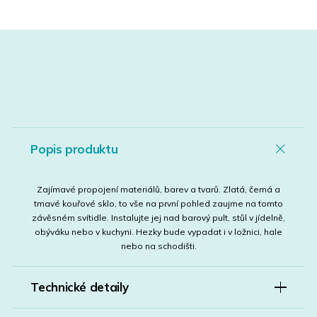
Popis produktu
Zajímavé propojení materiálů, barev a tvarů. Zlatá, černá a
tmavé kouřové sklo, to vše na první pohled zaujme na tomto
závěsném svítidle. Instalujte jej nad barový pult, stůl v jídelně,
obýváku nebo v kuchyni. Hezky bude vypadat i v ložnici, hale
nebo na schodišti.
Technické detaily