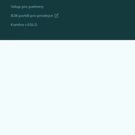
Vstup pro partnery
B2B portál pro prodejce
Kariéra v EGLO
Katalogy svítidel
Outlet
Interiérová svítidla
Venkovní svítidla
Žárovky
EGLO Expert
Bytové doplňky
Architekt & projektant
Blog