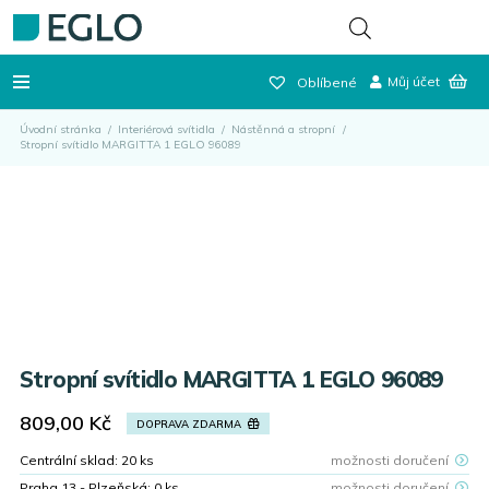
Můj účet
Oblíbené
Úvodní stránka
/
Interiérová svítidla
/
Nástěnná a stropní
/
Stropní svítidlo MARGITTA 1 EGLO 96089
Stropní svítidlo MARGITTA 1 EGLO 96089
809,00
Kč
DOPRAVA ZDARMA
Centrální sklad:
20
ks
možnosti doručení
Praha 13 - Plzeňská:
0
ks
možnosti doručení