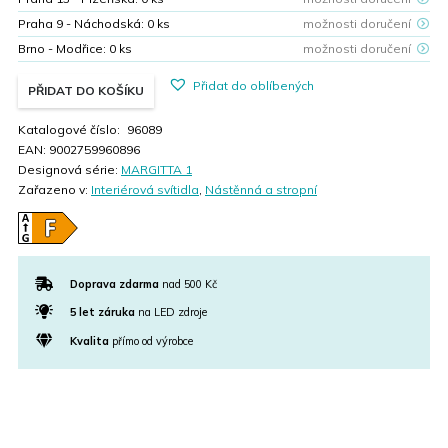
Praha 9 - Náchodská:
0
ks
možnosti doručení
Brno - Modřice:
0
ks
možnosti doručení
Přidat do oblíbených
PŘIDAT DO KOŠÍKU
Katalogové číslo:
96089
EAN:
9002759960896
Designová série:
MARGITTA 1
Zařazeno v:
Interiérová svítidla
,
Nástěnná a stropní
Doprava zdarma
nad 500 Kč
5 let záruka
na LED zdroje
Kvalita
přímo od výrobce