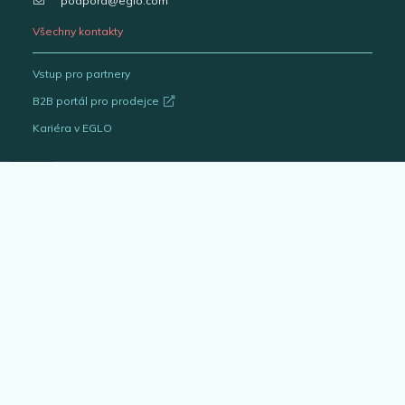
podpora@eglo.com
Všechny kontakty
Vstup pro partnery
B2B portál pro prodejce
Kariéra v EGLO
Katalogy svítidel
Outlet
Interiérová svítidla
Venkovní svítidla
Žárovky
EGLO Expert
Bytové doplňky