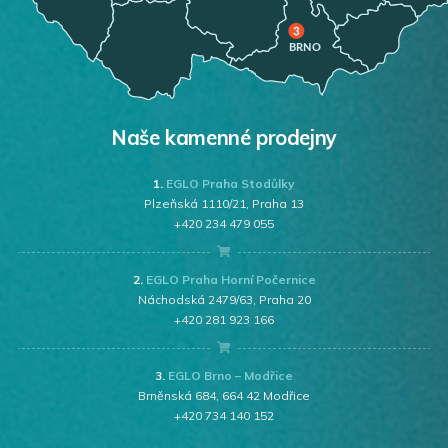
Naše kamenné prodejny
1.
EGLO Praha Stodůlky
Plzeňská 1110/21, Praha 13
+420 234 479 055
2.
EGLO Praha Horní Počernice
Náchodská 2479/63, Praha 20
+420 281 923 166
3.
EGLO Brno – Modřice
Brněnská 684, 664 42 Modřice
+420 734 140 152