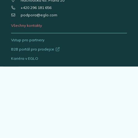
Náchodská 63, Praha 20
+420 296 181 656
podpora@eglo.com
Všechny kontakty
Vstup pro partnery
B2B portál pro prodejce
Kariéra v EGLO
Katalogy svítidel
Outlet
Interiérová svítidla
Venkovní svítidla
Žárovky