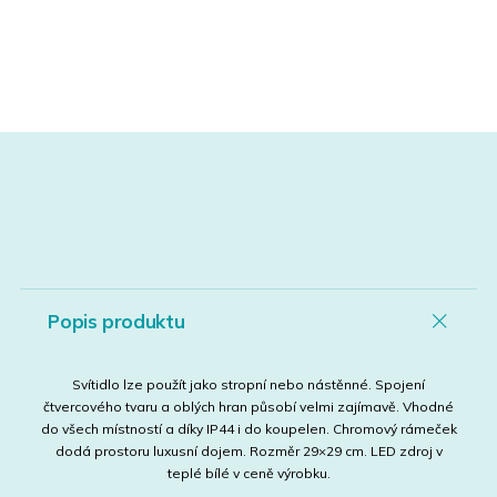
Popis produktu
Svítidlo lze použít jako stropní nebo nástěnné. Spojení
čtvercového tvaru a oblých hran působí velmi zajímavě. Vhodné
do všech místností a díky IP44 i do koupelen. Chromový rámeček
dodá prostoru luxusní dojem. Rozměr 29×29 cm. LED zdroj v
teplé bílé v ceně výrobku.