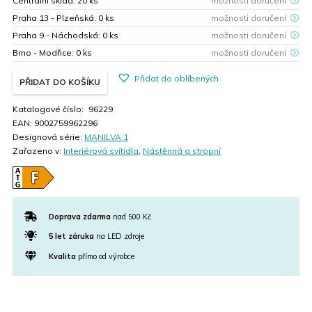
Centrální sklad:
20
ks
možnosti doručení
Praha 13 - Plzeňská:
0
ks
možnosti doručení
Praha 9 - Náchodská:
0
ks
možnosti doručení
Brno - Modřice:
0
ks
možnosti doručení
Přidat do oblíbených
PŘIDAT DO KOŠÍKU
Katalogové číslo:
96229
EAN:
9002759962296
Designová série:
MANILVA 1
Zařazeno v:
Interiérová svítidla
,
Nástěnná a stropní
Doprava zdarma
nad 500 Kč
5 let záruka
na LED zdroje
Kvalita
přímo od výrobce