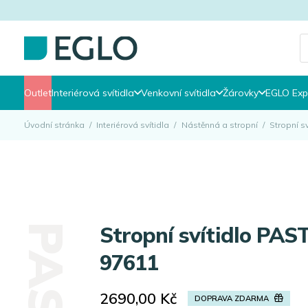
P
s
Outlet
Interiérová svítidla
Venkovní svítidla
Žárovky
EGLO Exp
Úvodní stránka
/
Interiérová svítidla
/
Nástěnná a stropní
/
Stropní s
Stropní svítidlo PASTERI EGLO
97611
2690,00
Kč
DOPRAVA ZDARMA