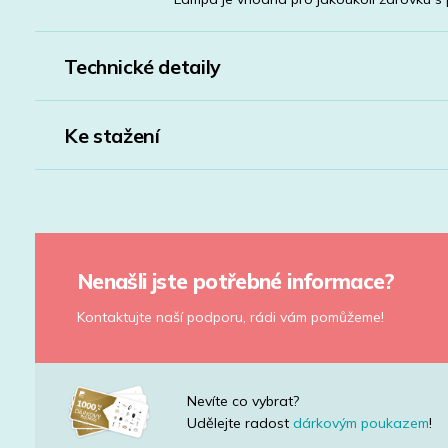
Technické detaily
Ke stažení
Nenašli jste potřebné informace?
Kontaktujte naší podporu, rádi vám pomůžeme!
Nevíte co vybrat?
Udělejte radost
dárkovým poukazem
!