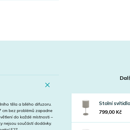
Dalš
Stolní svíti
lního těla a bílého difuzoru.
57 cm bez problémů zapadne
799,00
Kč
větlení do každé místnosti –
vky nejsou součástí dodávky.
aticí E27.