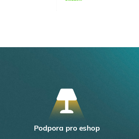
was:
is:
4290,00 Kč.
2574,00 Kč.
Podpora pro eshop