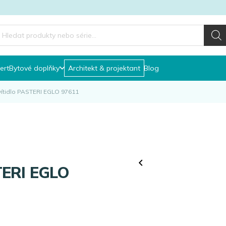
roducts
earch
ert
Bytové doplňky
Architekt & projektant
Blog
vítidlo PASTERI EGLO 97611