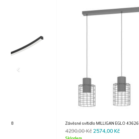
Závěsné svítidlo MILLIGAN EGLO 43626
Original
Current
4290,00
Kč
2574,00
Kč
price
price
Skladem