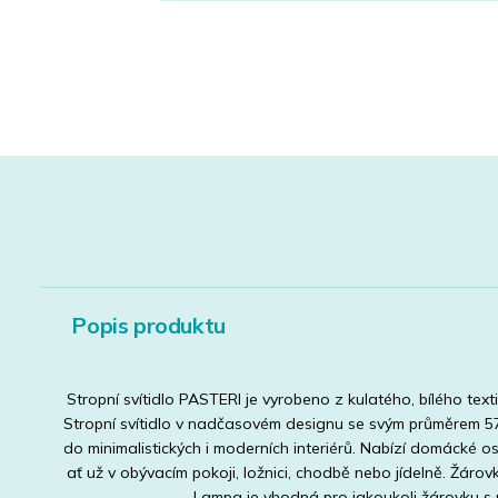
Popis produktu
Stropní svítidlo PASTERI je vyrobeno z kulatého, bílého texti
Stropní svítidlo v nadčasovém designu se svým průměrem 
do minimalistických i moderních interiérů. Nabízí domácké os
ať už v obývacím pokoji, ložnici, chodbě nebo jídelně. Žáro
Lampa je vhodná pro jakoukoli žárovku s p