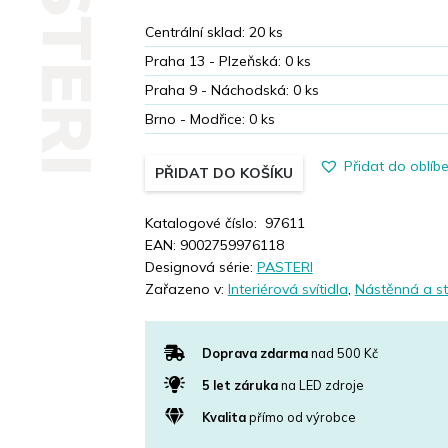
PASTERI
Centrální sklad:
20
ks
Praha 13 - Plzeňská:
0
ks
Praha 9 - Náchodská:
0
ks
Brno - Modřice:
0
ks
Přidat do oblíb
PŘIDAT DO KOŠÍKU
Katalogové číslo:
97611
EAN:
9002759976118
Designová série:
PASTERI
Zařazeno v:
Interiérová svítidla
,
Nástěnná a st
Doprava zdarma
nad 500 Kč
5 let záruka
na LED zdroje
Kvalita
přímo od výrobce