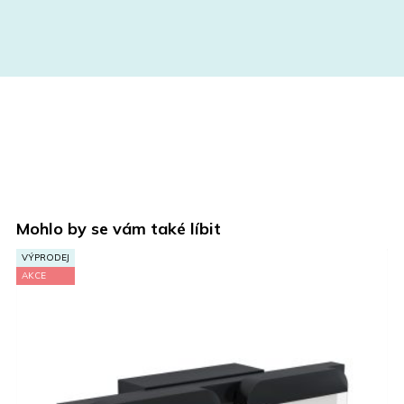
Mohlo by se vám také líbit
V
A