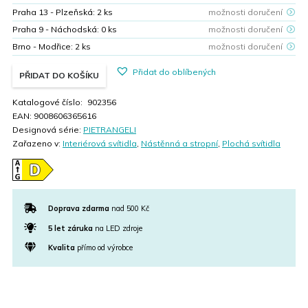
Praha 13 - Plzeňská:
2
ks
možnosti doručení
Praha 9 - Náchodská:
0
ks
možnosti doručení
Brno - Modřice:
2
ks
možnosti doručení
Přidat do oblíbených
PŘIDAT DO KOŠÍKU
Katalogové číslo:
902356
EAN:
9008606365616
Designová série:
PIETRANGELI
Zařazeno v:
Interiérová svítidla
,
Nástěnná a stropní
,
Plochá svítidla
Doprava zdarma
nad 500 Kč
5 let záruka
na LED zdroje
Kvalita
přímo od výrobce