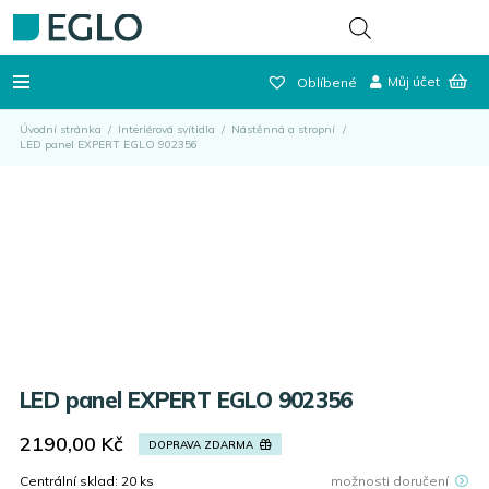
Můj účet
Oblíbené
Úvodní stránka
/
Interiérová svítidla
/
Nástěnná a stropní
/
LED panel EXPERT EGLO 902356
LED panel EXPERT EGLO 902356
2190,00
Kč
DOPRAVA ZDARMA
Centrální sklad:
20
ks
možnosti doručení