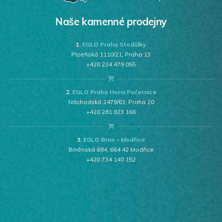
Naše kamenné prodejny
1.
EGLO Praha Stodůlky
Plzeňská 1110/21, Praha 13
+420 234 479 055
2.
EGLO Praha Horní Počernice
Náchodská 2479/63, Praha 20
+420 281 923 166
3.
EGLO Brno – Modřice
Brněnská 684, 664 42 Modřice
+420 734 140 152