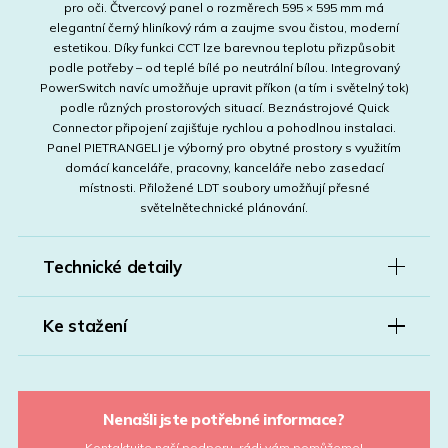
pro oči. Čtvercový panel o rozměrech 595 × 595 mm má
elegantní černý hliníkový rám a zaujme svou čistou, moderní
estetikou. Díky funkci CCT lze barevnou teplotu přizpůsobit
podle potřeby – od teplé bílé po neutrální bílou. Integrovaný
PowerSwitch navíc umožňuje upravit příkon (a tím i světelný tok)
podle různých prostorových situací. Beznástrojové Quick
Connector připojení zajišťuje rychlou a pohodlnou instalaci.
Panel PIETRANGELI je výborný pro obytné prostory s využitím
domácí kanceláře, pracovny, kanceláře nebo zasedací
místnosti. Přiložené LDT soubory umožňují přesné
světelnětechnické plánování.
Technické detaily
Ke stažení
Nenašli jste potřebné informace?
Kontaktujte naší podporu, rádi vám pomůžeme!