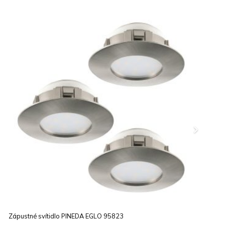
Nástěnné svítidlo SERAS EGLO 96552
S