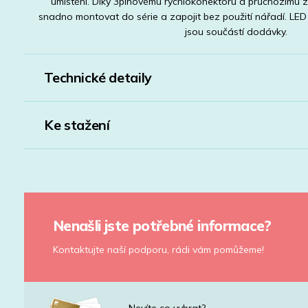
umístění. Díky 3pinovému rychlokonektoru a průchozímu za
snadno montovat do série a zapojit bez použití nářadí. LED
jsou součástí dodávky.
Technické detaily
Ke stažení
Nenašli jste potřebné informace?
Kontaktujte naší podporu, rádi vám pomůžeme!
Nevíte co vybrat?