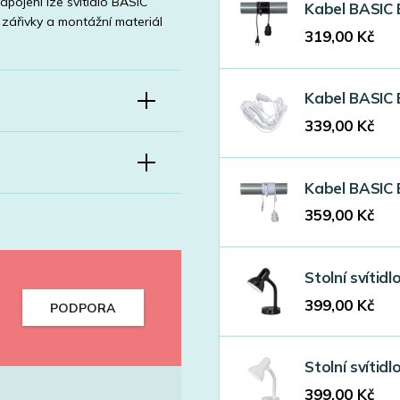
pojení lze svítidlo BASIC
Kabel BASIC
 zářivky a montážní materiál
319,00
Kč
Kabel BASIC
339,00
Kč
Kabel BASIC
359,00
Kč
Stolní svítid
399,00
Kč
PODPORA
Stolní svítid
399,00
Kč