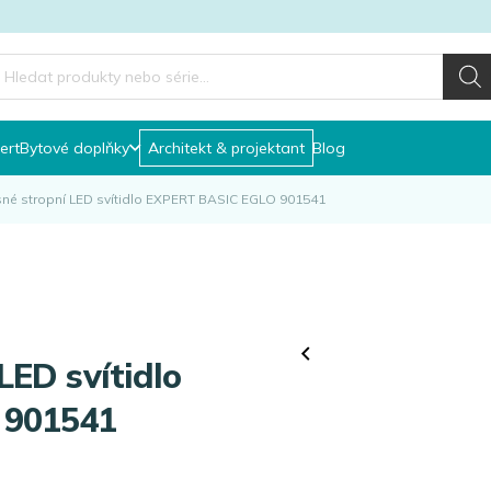
roducts
earch
ert
Bytové doplňky
Architekt & projektant
Blog
né stropní LED svítidlo EXPERT BASIC EGLO 901541
 901541