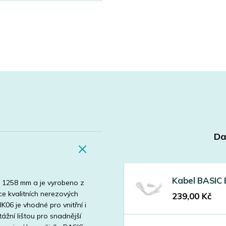
Da
Kabel BASIC
é 1258 mm a je vyrobeno z
e kvalitních nerezových
239,00
Kč
IK06 je vhodné pro vnitřní i
ážní lištou pro snadnější