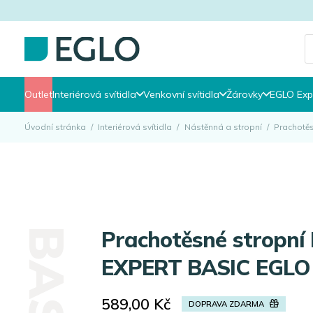
P
s
Outlet
Interiérová svítidla
Venkovní svítidla
Žárovky
EGLO Exp
Úvodní stránka
/
Interiérová svítidla
/
Nástěnná a stropní
/
Prachotěs
BASIC
Prachotěsné stropní LED svítidlo
EXPERT BASIC EGLO
589,00
Kč
DOPRAVA ZDARMA