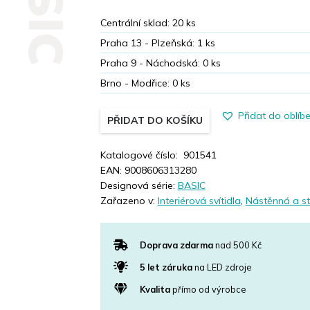
Centrální sklad:
20
ks
Praha 13 - Plzeňská:
1
ks
Praha 9 - Náchodská:
0
ks
Brno - Modřice:
0
ks
Přidat do oblíb
PŘIDAT DO KOŠÍKU
Katalogové číslo:
901541
EAN:
9008606313280
Designová série:
BASIC
Zařazeno v:
Interiérová svítidla
,
Nástěnná a st
Doprava zdarma
nad 500 Kč
5 let záruka
na LED zdroje
Kvalita
přímo od výrobce