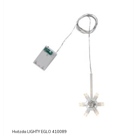
Zápustné svítidlo PINEDA EGLO 95823