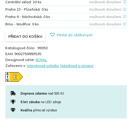
Centrální sklad:
20
ks
možnosti doručení
Praha 13 - Plzeňská:
0
ks
možnosti doručení
Praha 9 - Náchodská:
0
ks
možnosti doručení
Brno - Modřice:
0
ks
možnosti doručení
Přidat do oblíbených
PŘIDAT DO KOŠÍKU
Katalogové číslo:
99353
EAN:
9002759993535
Designová série:
BOYAL
Zařazeno v:
Interiérová svítidla
,
Nástěnná a stropní
Doprava zdarma
nad 500 Kč
5 let záruka
na LED zdroje
Kvalita
přímo od výrobce