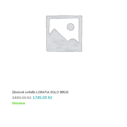
Závěsné svítidlo LOBATIA EGLO 99532
Original
Current
3490,00
Kč
1745,00
Kč
price
price
Skladem
was:
is:
3490,00 Kč.
1745,00 Kč.