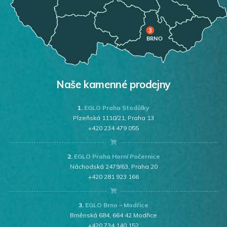
Naše kamenné prodejny
1.
EGLO Praha Stodůlky
Plzeňská 1110/21, Praha 13
+420 234 479 055
2.
EGLO Praha Horní Počernice
Náchodská 2479/63, Praha 20
+420 281 923 166
3.
EGLO Brno – Modřice
Brněnská 684, 664 42 Modřice
+420 734 140 152