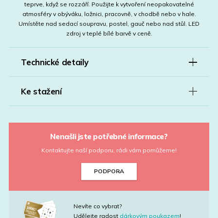
teprve, když se rozzáří. Použijte k vytvoření neopakovatelné
atmosféry v obýváku, ložnici, pracovně, v chodbě nebo v hale.
Umístěte nad sedací soupravu, postel, gauč nebo nad stůl. LED
zdroj v teplé bílé barvě v ceně.
Technické detaily
Ke stažení
Nenašli jste potřebné informace?
Kontaktujte naší podporu, rádi vám pomůžeme!
PODPORA
Nevíte co vybrat?
Udělejte radost
dárkovým poukazem
!