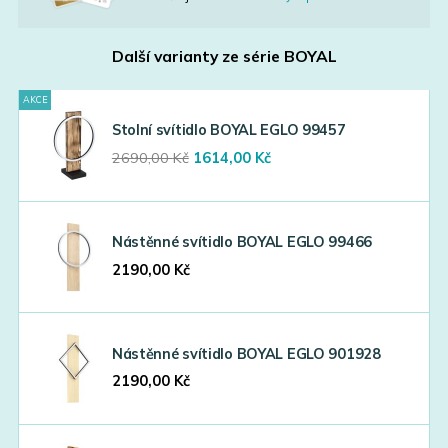
Další varianty ze série
BOYAL
AKCE
Stolní svítidlo BOYAL EGLO 99457
Original
Current
2690,00
Kč
1614,00
Kč
price
price
was:
is:
2690,00 Kč.
1614,00 Kč.
Nástěnné svítidlo BOYAL EGLO 99466
2190,00
Kč
Nástěnné svítidlo BOYAL EGLO 901928
2190,00
Kč