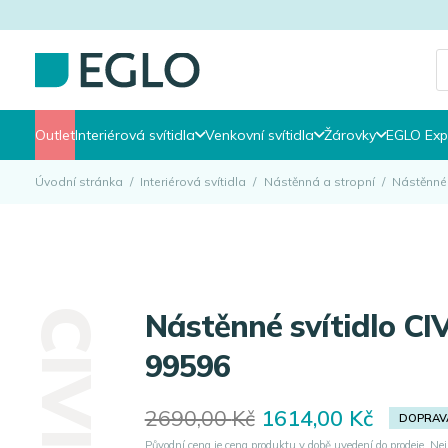
P
s
Outlet
Interiérová svítidla
Venkovní svítidla
Žárovky
EGLO Exp
Úvodní stránka
/
Interiérová svítidla
/
Nástěnná a stropní
/
Nástěnné 
Nástěnné svítidlo CIVITATE EGLO
99596
Original
Current
2690,00
Kč
1614,00
Kč
DOPRAV
price
price
Původní cena je cena produktu v době uvedení do prodeje. Nej