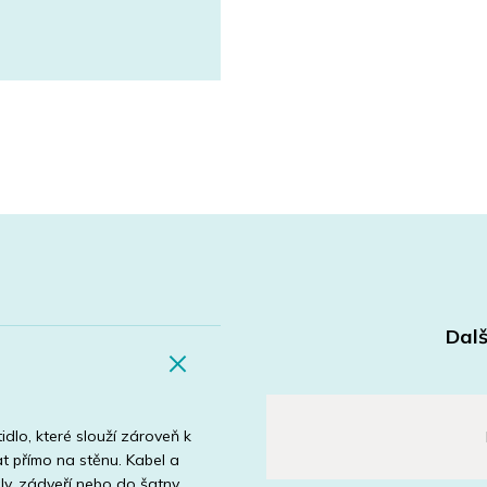
Dalš
dlo, které slouží zároveň k
t přímo na stěnu. Kabel a
ly, zádveří nebo do šatny.