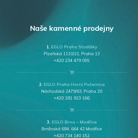
Naše kamenné prodejny
1.
EGLO Praha Stodůlky
Plzeňská 1110/21, Praha 13
+420 234 479 055
2.
EGLO Praha Horní Počernice
Náchodská 2479/63, Praha 20
+420 281 923 166
3.
EGLO Brno – Modřice
Brněnská 684, 664 42 Modřice
+420 734 140 152