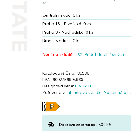
CIVITATE
was:
is:
Kč.
2690,00 Kč.
1614,00
Centrální sklad:
0
ks
Praha 13 - Plzeňská:
0
ks
Praha 9 - Náchodská:
0
ks
Brno - Modřice:
0
ks
Není na skladě
Přidat do oblíbených
Katalogové číslo:
99596
EAN:
9002759995966
Designová série:
CIVITATE
Zařazeno v:
Interiérová svítidla
,
Nástěnná a st
Doprava zdarma
nad 500 Kč