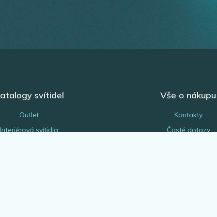
atalogy svítidel
Vše o nákupu
Outlet
Kontakty
Interiérová svítidla
Časté dotazy
Venkovní svítidla
Obchodní podmínk
Žárovky
Reklamace a vrácení z
EGLO Expert
Náhradní díly a serv
Bytové doplňky
Platba a doprava
rchitekt & projektant
Odborná montáž svítide