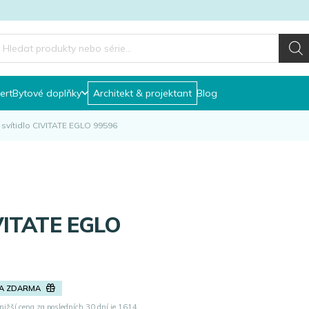
roducts
earch
ert
Bytové doplňky
Architekt & projektant
Blog
svítidlo CIVITATE EGLO 99596
A ZDARMA
nižší cena za posledních 30 dní je
1614