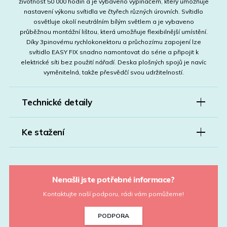
životnost 50 000 hodin a je vybaveno vypínačem, který umožňuje
nastavení výkonu svítidla ve čtyřech různých úrovních. Svítidlo
osvětluje okolí neutrálním bílým světlem a je vybaveno
průběžnou montážní lištou, která umožňuje flexibilnější umístění.
Díky 3pinovému rychlokonektoru a průchozímu zapojení lze
svítidlo EASY FIX snadno namontovat do série a připojit k
elektrické síti bez použití nářadí. Deska plošných spojů je navíc
vyměnitelná, takže přesvědčí svou udržitelností.
Technické detaily
Ke stažení
Nenašli jste potřebné informace?
Kontaktujte naší podporu, rádi vám pomůžeme!
PODPORA