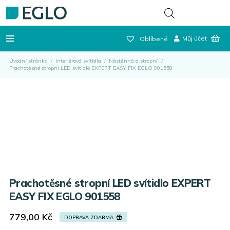
Můj účet
Oblíbené
Úvodní stránka
/
Interiérová svítidla
/
Nástěnná a stropní
/
Prachotěsné stropní LED svítidlo EXPERT EASY FIX EGLO 901558
Prachotěsné stropní LED svítidlo EXPERT
EASY FIX EGLO 901558
779,00
Kč
DOPRAVA ZDARMA