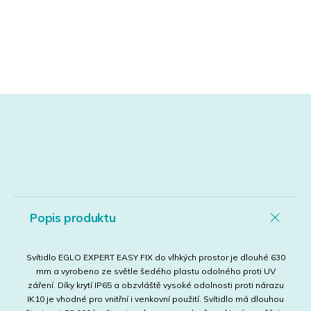
Popis produktu
Svítidlo EGLO EXPERT EASY FIX do vlhkých prostor je dlouhé 630
mm a vyrobeno ze světle šedého plastu odolného proti UV
záření. Díky krytí IP65 a obzvláště vysoké odolnosti proti nárazu
IK10 je vhodné pro vnitřní i venkovní použití. Svítidlo má dlouhou