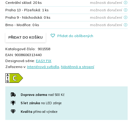
Centrální sklad:
20
ks
možnosti doručení
Praha 13 - Plzeňská:
1
ks
možnosti doručení
Praha 9 - Náchodská:
0
ks
možnosti doručení
Brno - Modřice:
0
ks
možnosti doručení
Přidat do oblíbených
PŘIDAT DO KOŠÍKU
Katalogové číslo:
901558
EAN:
9008606313440
Designová série:
EASY FIX
Zařazeno v:
Interiérová svítidla
,
Nástěnná a stropní
Doprava zdarma
nad 500 Kč
5 let záruka
na LED zdroje
Kvalita
přímo od výrobce