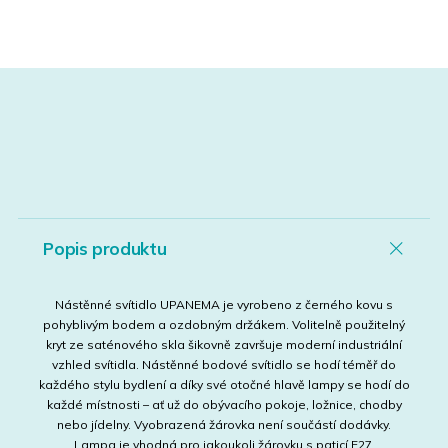
Popis produktu
Nástěnné svítidlo UPANEMA je vyrobeno z černého kovu s
pohyblivým bodem a ozdobným držákem. Volitelně použitelný
kryt ze saténového skla šikovně završuje moderní industriální
vzhled svítidla. Nástěnné bodové svítidlo se hodí téměř do
každého stylu bydlení a díky své otočné hlavě lampy se hodí do
každé místnosti – ať už do obývacího pokoje, ložnice, chodby
nebo jídelny. Vyobrazená žárovka není součástí dodávky.
Lampa je vhodná pro jakoukoli žárovku s paticí E27.