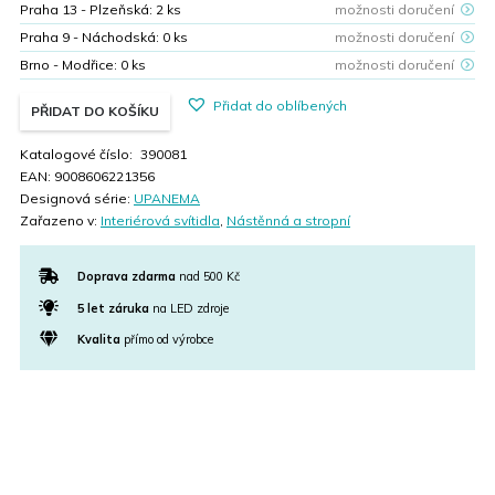
Praha 13 - Plzeňská:
2
ks
možnosti doručení
Praha 9 - Náchodská:
0
ks
možnosti doručení
Brno - Modřice:
0
ks
možnosti doručení
Přidat do oblíbených
PŘIDAT DO KOŠÍKU
Katalogové číslo:
390081
EAN:
9008606221356
Designová série:
UPANEMA
Zařazeno v:
Interiérová svítidla
,
Nástěnná a stropní
Doprava zdarma
nad 500 Kč
5 let záruka
na LED zdroje
Kvalita
přímo od výrobce