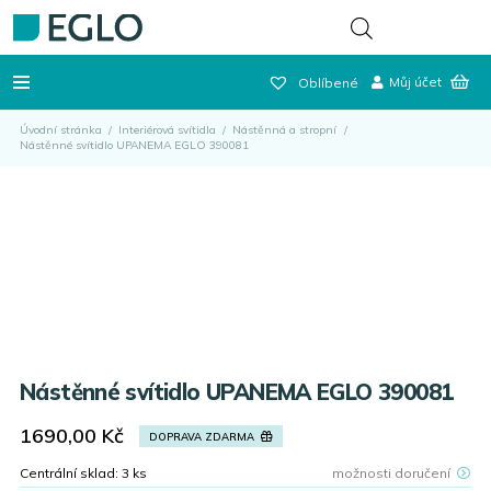
Můj účet
Oblíbené
Úvodní stránka
/
Interiérová svítidla
/
Nástěnná a stropní
/
Nástěnné svítidlo UPANEMA EGLO 390081
Nástěnné svítidlo UPANEMA EGLO 390081
1690,00
Kč
DOPRAVA ZDARMA
Centrální sklad:
3
ks
možnosti doručení