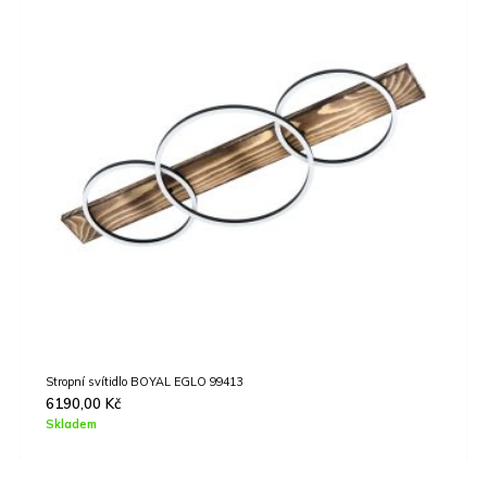
Stropní svítidlo BOYAL EGLO 99413
Závěs
6190,00
Kč
349
Skladem
Skla