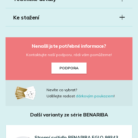
Ke stažení
Nenašli jste potřebné informace?
Kontaktujte naší podporu, rádi vám pomůžeme!
PODPORA
Nevíte co vybrat?
Udělejte radost
dárkovým poukazem
!
Další varianty ze série
BENARIBA
Stropní svítidlo BENARIBA EGLO 99343