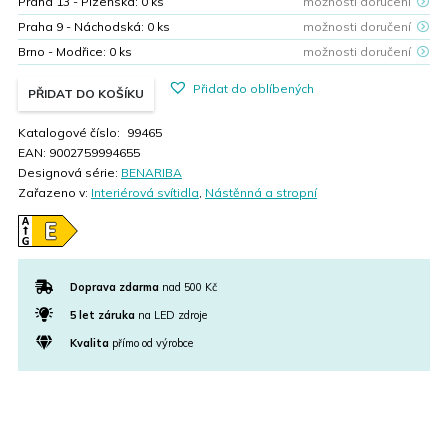
Praha 13 - Plzeňská:
0
ks
možnosti doručení
Praha 9 - Náchodská:
0
ks
možnosti doručení
Brno - Modřice:
0
ks
možnosti doručení
Přidat do oblíbených
PŘIDAT DO KOŠÍKU
Katalogové číslo:
99465
EAN:
9002759994655
Designová série:
BENARIBA
Zařazeno v:
Interiérová svítidla
,
Nástěnná a stropní
Doprava zdarma
nad 500 Kč
5 let záruka
na LED zdroje
Kvalita
přímo od výrobce