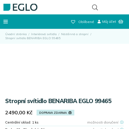
Můj účet
Oblíbené
Úvodní stránka
/
Interiérová svítidla
/
Nástěnná a stropní
/
Stropní svítidlo BENARIBA EGLO 99465
Stropní svítidlo BENARIBA EGLO 99465
2490,00
Kč
DOPRAVA ZDARMA
Centrální sklad:
1
ks
možnosti doručení