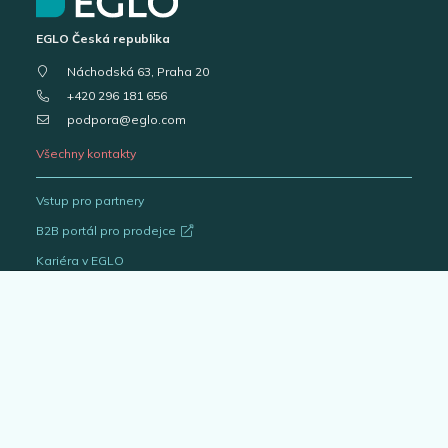
EGLO Česká republika
Náchodská 63, Praha 20
+420 296 181 656
podpora@eglo.com
Všechny kontakty
Vstup pro partnery
B2B portál pro prodejce
Kariéra v EGLO
Katalogy svítidel
Outlet