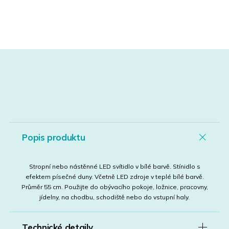
Popis produktu
Stropní nebo nástěnné LED svítidlo v bílé barvě. Stínidlo s
efektem písečné duny. Včetně LED zdroje v teplé bílé barvě.
Průměr 55 cm. Použijte do obývacího pokoje, ložnice, pracovny,
jídelny, na chodbu, schodiště nebo do vstupní haly.
Technické detaily