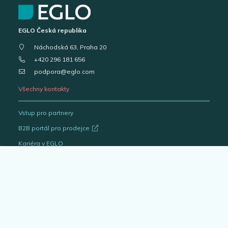
EGLO Česká republika
Náchodská 63, Praha 20
+420 296 181 656
podpora@eglo.com
Všechny kontakty
Vstup pro partnery
B2B portál pro prodejce
Kariéra v EGLO
Katalogy svítidel
Outlet