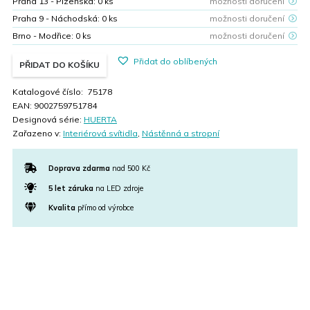
Praha 13 - Plzeňská:
0
ks
možnosti doručení
Praha 9 - Náchodská:
0
ks
možnosti doručení
Brno - Modřice:
0
ks
možnosti doručení
Přidat do oblíbených
PŘIDAT DO KOŠÍKU
Katalogové číslo:
75178
EAN:
9002759751784
Designová série:
HUERTA
Zařazeno v:
Interiérová svítidla
,
Nástěnná a stropní
Doprava zdarma
nad 500 Kč
5 let záruka
na LED zdroje
Kvalita
přímo od výrobce