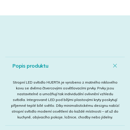
Popis produktu
Stropní LED svítidlo HUERTA je vyrobeno z matného niklového
kovu se dvěma čtvercovými osvětlovacími prvky. Prvky jsou
nastavitelné a umožňují tak individuální ovlivnění vzhledu
svítidla. Integrované LED pod bílými plastovými kryty poskytují
příjemné teplé bílé světlo. Díky minimalistickému designu nabízí
stropní svítidlo moderní osvětlení do každé místnosti – ať už do
kuchyně, obývacího pokoje, ložnice, chodby nebo jídelny.