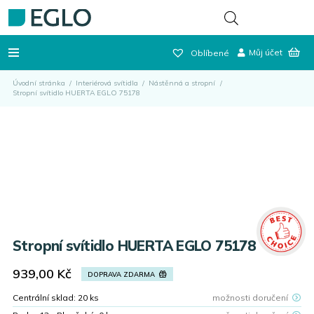
Můj účet
Oblíbené
Úvodní stránka
/
Interiérová svítidla
/
Nástěnná a stropní
/
Stropní svítidlo HUERTA EGLO 75178
Stropní svítidlo HUERTA EGLO 75178
939,00
Kč
DOPRAVA ZDARMA
Centrální sklad:
20
ks
možnosti doručení