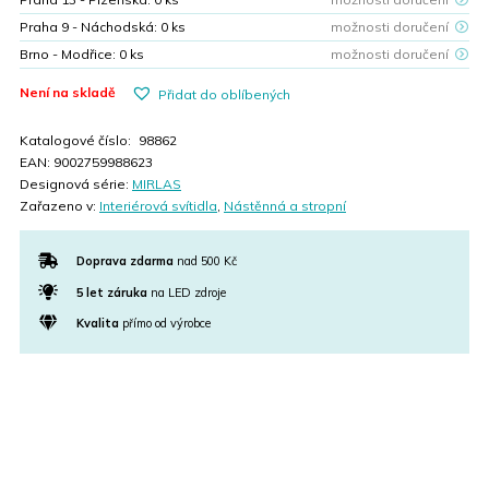
Praha 9 - Náchodská:
0
ks
možnosti doručení
Brno - Modřice:
0
ks
možnosti doručení
Není na skladě
Přidat do oblíbených
Katalogové číslo:
98862
EAN:
9002759988623
Designová série:
MIRLAS
Zařazeno v:
Interiérová svítidla
,
Nástěnná a stropní
Doprava zdarma
nad 500 Kč
5 let záruka
na LED zdroje
Kvalita
přímo od výrobce