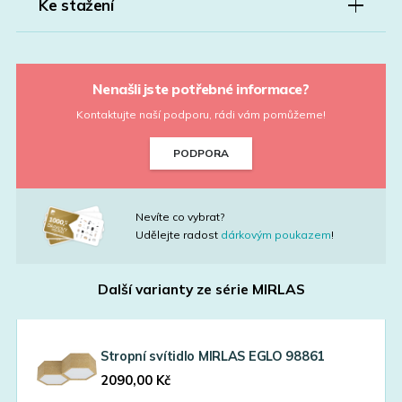
Ke stažení
Nenašli jste potřebné informace?
Kontaktujte naší podporu, rádi vám pomůžeme!
PODPORA
Nevíte co vybrat?
Udělejte radost
dárkovým poukazem
!
Další varianty ze série
MIRLAS
Stropní svítidlo MIRLAS EGLO 98861
2090,00
Kč