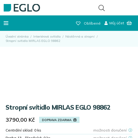
Můj účet
Oblíbené
Úvodní stránka
/
Interiérová svítidla
/
Nástěnná a stropní
/
Stropní svítidlo MIRLAS EGLO 98862
Stropní svítidlo MIRLAS EGLO 98862
3790,00
Kč
DOPRAVA ZDARMA
Centrální sklad:
0
ks
možnosti doručení
Praha 13 - Plzeňská:
0
ks
možnosti doručení