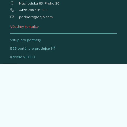
Náchodská 63, Praha 20
+420 296 181 656
podpora@eglo.com
Všechny kontakty
Vstup pro partnery
B2B portál pro prodejce
Kariéra v EGLO
Katalogy svítidel
Outlet
Interiérová svítidla
Venkovní svítidla
Žárovky