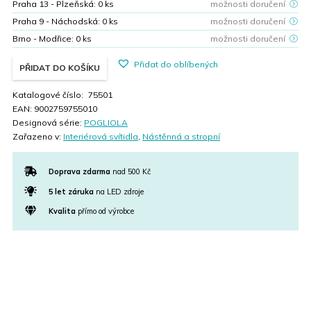
Praha 13 - Plzeňská:
0
ks
možnosti doručení
Praha 9 - Náchodská:
0
ks
možnosti doručení
Brno - Modřice:
0
ks
možnosti doručení
Přidat do oblíbených
PŘIDAT DO KOŠÍKU
Katalogové číslo:
75501
EAN:
9002759755010
Designová série:
POGLIOLA
Zařazeno v:
Interiérová svítidla
,
Nástěnná a stropní
Doprava zdarma
nad 500 Kč
5 let záruka
na LED zdroje
Kvalita
přímo od výrobce