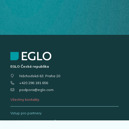
EGLO Česká republika
Náchodská 63, Praha 20
+420 296 181 656
podpora@eglo.com
Všechny kontakty
Vstup pro partnery
B2B portál pro prodejce