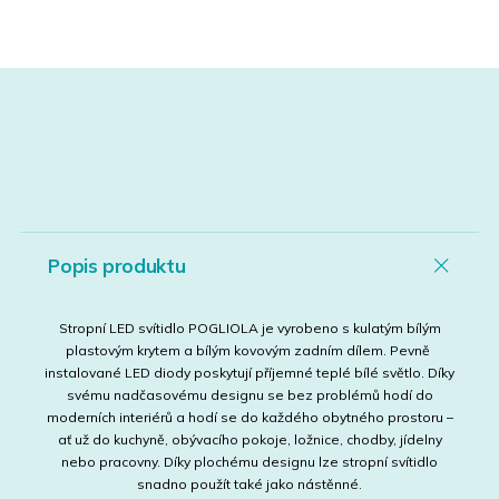
Popis produktu
Stropní LED svítidlo POGLIOLA je vyrobeno s kulatým bílým
plastovým krytem a bílým kovovým zadním dílem. Pevně ​​
instalované LED diody poskytují příjemné teplé bílé světlo. Díky
svému nadčasovému designu se bez problémů hodí do
moderních interiérů a hodí se do každého obytného prostoru –
ať už do kuchyně, obývacího pokoje, ložnice, chodby, jídelny
nebo pracovny. Díky plochému designu lze stropní svítidlo
snadno použít také jako nástěnné.