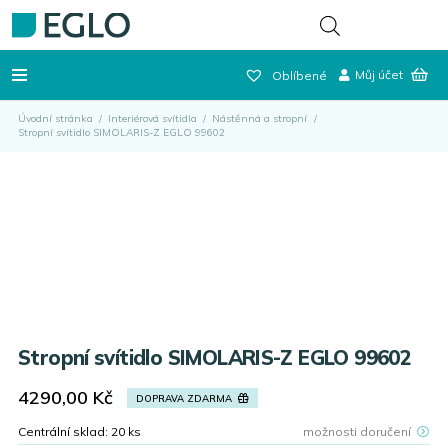
Můj účet
Oblíbené
Úvodní stránka
/
Interiérová svítidla
/
Nástěnná a stropní
/
Stropní svítidlo SIMOLARIS-Z EGLO 99602
Stropní svítidlo SIMOLARIS-Z EGLO 99602
4290,00
Kč
DOPRAVA ZDARMA
Centrální sklad:
20
ks
možnosti doručení