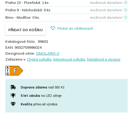
Praha 13 - Plzeňská:
1
ks
možnosti doručení
Praha 9 - Náchodská:
0
ks
možnosti doručení
Brno - Modřice:
0
ks
možnosti doručení
Přidat do oblíbených
PŘIDAT DO KOŠÍKU
Katalogové číslo:
99602
EAN:
9002759996024
Designová série:
SIMOLARIS-Z
Zařazeno v:
Chytrá svítidla
,
Interiérová svítidla
,
Nástěnná a stropní
Doprava zdarma
nad 500 Kč
5 let záruka
na LED zdroje
Kvalita
přímo od výrobce