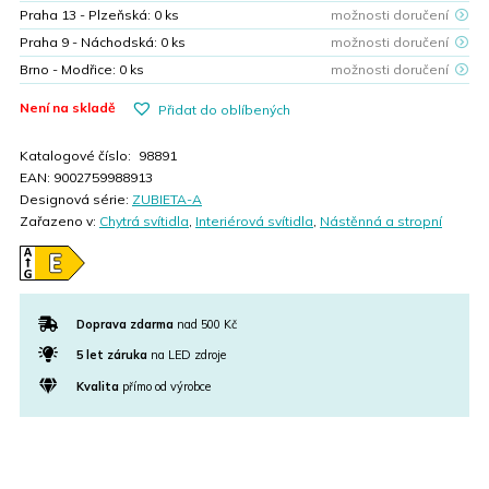
Praha 13 - Plzeňská:
0
ks
možnosti doručení
Praha 9 - Náchodská:
0
ks
možnosti doručení
Brno - Modřice:
0
ks
možnosti doručení
Není na skladě
Přidat do oblíbených
Katalogové číslo:
98891
EAN:
9002759988913
Designová série:
ZUBIETA-A
Zařazeno v:
Chytrá svítidla
,
Interiérová svítidla
,
Nástěnná a stropní
Doprava zdarma
nad 500 Kč
5 let záruka
na LED zdroje
Kvalita
přímo od výrobce