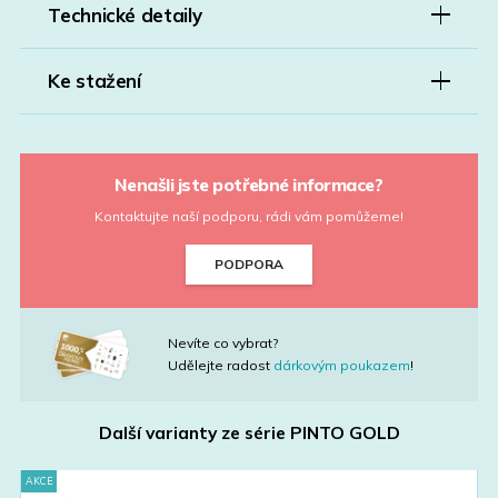
Technické detaily
Ke stažení
Nenašli jste potřebné informace?
Kontaktujte naší podporu, rádi vám pomůžeme!
PODPORA
Nevíte co vybrat?
Udělejte radost
dárkovým poukazem
!
Další varianty ze série
PINTO GOLD
AKCE