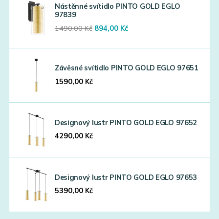
Nástěnné svítidlo PINTO GOLD EGLO
97839
Original
Current
1490,00
Kč
894,00
Kč
price
price
was:
is:
1490,00 Kč.
894,00 Kč.
Závěsné svítidlo PINTO GOLD EGLO 97651
1590,00
Kč
Designový lustr PINTO GOLD EGLO 97652
4290,00
Kč
Designový lustr PINTO GOLD EGLO 97653
5390,00
Kč