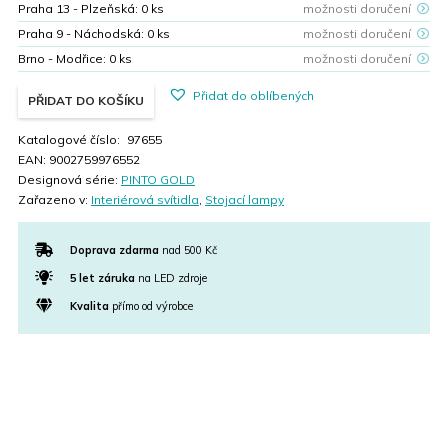
Praha 13 - Plzeňská:
0
ks
možnosti doručení
Praha 9 - Náchodská:
0
ks
možnosti doručení
Brno - Modřice:
0
ks
možnosti doručení
Přidat do oblíbených
PŘIDAT DO KOŠÍKU
Katalogové číslo:
97655
EAN:
9002759976552
Designová série:
PINTO GOLD
Zařazeno v:
Interiérová svítidla
,
Stojací lampy
Doprava zdarma
nad 500 Kč
5 let záruka
na LED zdroje
Kvalita
přímo od výrobce