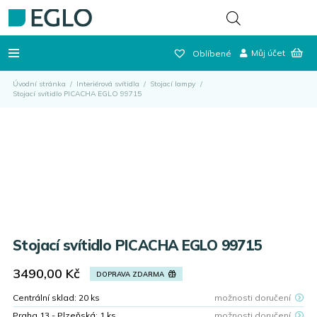
Můj účet
Oblíbené
Úvodní stránka
/
Interiérová svítidla
/
Stojací lampy
/
Stojací svítidlo PICACHA EGLO 99715
Stojací svítidlo PICACHA EGLO 99715
3490,00
Kč
DOPRAVA ZDARMA
Centrální sklad:
20
ks
možnosti doručení
Praha 13 - Plzeňská:
1
ks
možnosti doručení