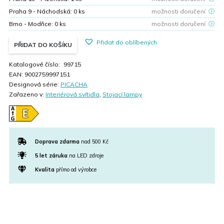
Praha 9 - Náchodská:
0
ks
možnosti doručení
Brno - Modřice:
0
ks
možnosti doručení
Přidat do oblíbených
PŘIDAT DO KOŠÍKU
Katalogové číslo:
99715
EAN:
9002759997151
Designová série:
PICACHA
Zařazeno v:
Interiérová svítidla
,
Stojací lampy
Doprava zdarma
nad 500 Kč
5 let záruka
na LED zdroje
Kvalita
přímo od výrobce