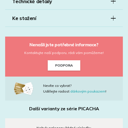
Technické detaily
Ke stažení
Nenašli jste potřebné informace?
Kontaktujte naší podporu, rádi vám pomůžeme!
PODPORA
Nevíte co vybrat?
Udělejte radost
dárkovým poukazem
!
Další varianty ze série
PICACHA
Nebyly nalezeny žádné výsledky.