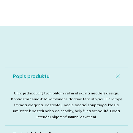
Popis produktu
Ultra jednoduchý tvar, přitom velmi efektní a neotřelý design.
Kontrastní černo-bílá kombinace dodává této stojací LED lampě
šmrnc a eleganci. Postavte ji vedle sedací soupravy či křesla,
umístěte k posteli nebo do chodby, haly či na schodiště. Dodá
interiéru příjemné intimní osvětlení.