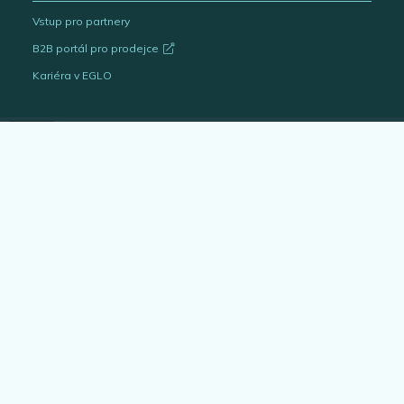
Vstup pro partnery
B2B portál pro prodejce
Kariéra v EGLO
Katalogy svítidel
Outlet
Interiérová svítidla
Venkovní svítidla
Žárovky
EGLO Expert
Bytové doplňky
Architekt & projektant
Blog