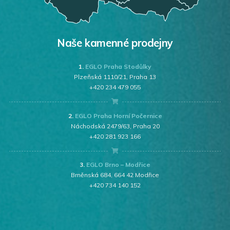
Naše kamenné prodejny
1.
EGLO Praha Stodůlky
Plzeňská 1110/21, Praha 13
+420 234 479 055
2.
EGLO Praha Horní Počernice
Náchodská 2479/63, Praha 20
+420 281 923 166
3.
EGLO Brno – Modřice
Brněnská 684, 664 42 Modřice
+420 734 140 152