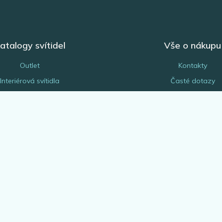
atalogy svítidel
Vše o nákupu
Outlet
Kontakty
Interiérová svítidla
Časté dotazy
Venkovní svítidla
Obchodní podmínk
Žárovky
Reklamace a vrácení z
EGLO Expert
Náhradní díly a serv
Bytové doplňky
Platba a doprava
rchitekt & projektant
Odborná montáž svítide
Blog
Odstoupení od smlo