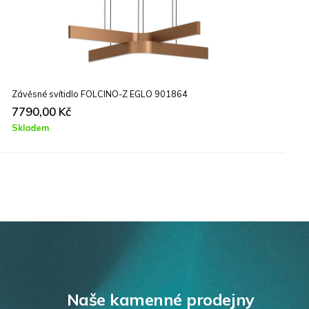
svítidlo FOLCINO-Z EGLO 901864
Stropní svít
00
Kč
1090,00
K
Skladem
Naše kamenné prodejny