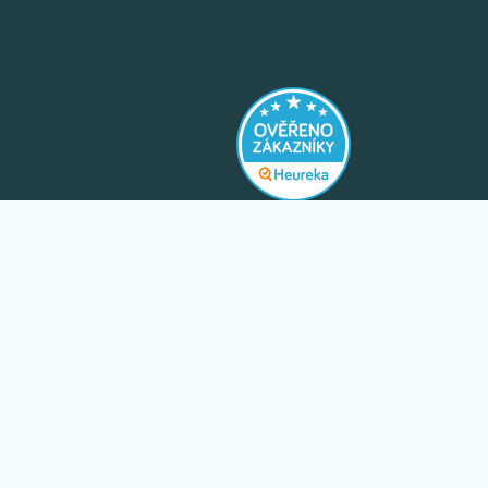
y
boží
is
Exkluzivní slevy pouze pro odběratele
newsletteru.
l EGLO
ODEBÍRAT
uvy