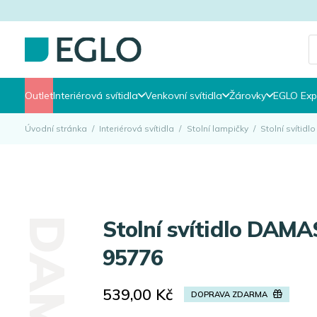
P
s
Outlet
Interiérová svítidla
Venkovní svítidla
Žárovky
EGLO Exp
Úvodní stránka
/
Interiérová svítidla
/
Stolní lampičky
/
Stolní svíti
Stolní svítidlo DAMASCO 1 EGLO
95776
539,00
Kč
DOPRAVA ZDARMA