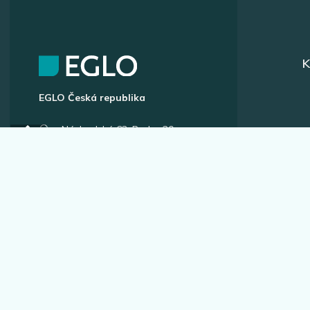
K
EGLO Česká republika
Náchodská 63, Praha 20
+420 296 181 656
podpora@eglo.com
Všechny kontakty
A
Vstup pro partnery
B2B portál pro prodejce
Kariéra v EGLO