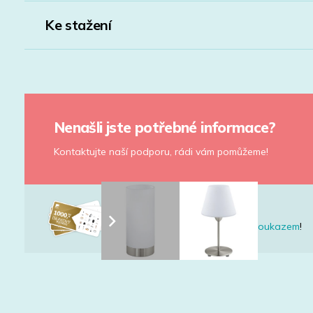
Ke stažení
Nenašli jste potřebné informace?
Kontaktujte naší podporu, rádi vám pomůžeme!
Nevíte co vybrat?
Udělejte radost
dárkovým poukazem
!