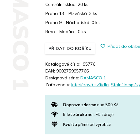
DAMASCO 1
Centrální sklad:
20
ks
Praha 13 - Plzeňská:
3
ks
Praha 9 - Náchodská:
0
ks
Brno - Modřice:
0
ks
Přidat do oblíb
PŘIDAT DO KOŠÍKU
Katalogové číslo:
95776
EAN:
9002759957766
Designová série:
DAMASCO 1
Zařazeno v:
Interiérová svítidla
,
Stolní lampičk
Doprava zdarma
nad 500 Kč
5 let záruka
na LED zdroje
Kvalita
přímo od výrobce