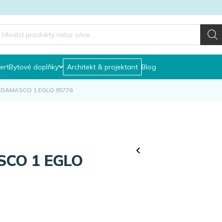
roducts
earch
ert
Bytové doplňky
Architekt & projektant
Blog
dlo DAMASCO 1 EGLO 95776