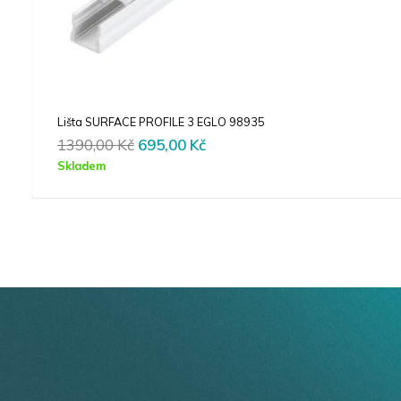
išta SURFACE PROFILE 3 EGLO 98935
Nást
Original
Current
1390,00
Kč
695,00
Kč
139
price
price
kladem
Skla
was:
is:
1390,00 Kč.
695,00 Kč.