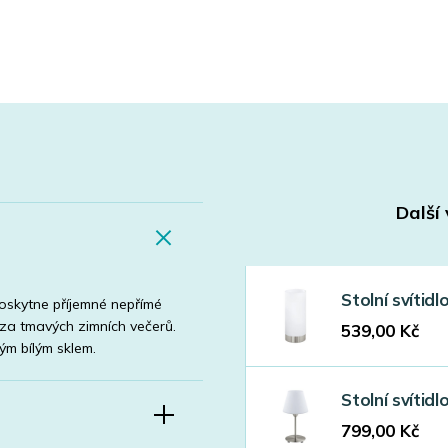
Další
Stolní svíti
 Poskytne příjemné nepřímé
ě za tmavých zimních večerů.
539,00
Kč
ým bílým sklem.
Stolní svíti
799,00
Kč