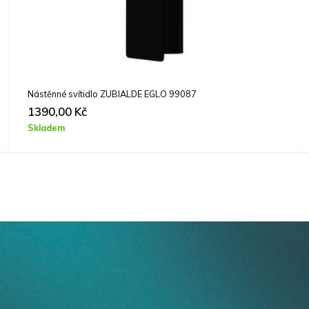
ěnné svítidlo ZUBIALDE EGLO 99087
Závěsné 
0,00
Kč
7790,
dem
Skladem