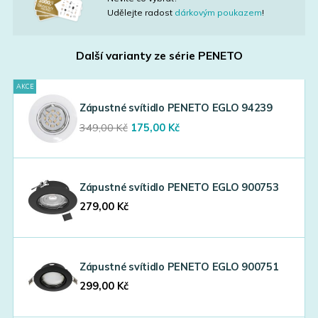
Udělejte radost
dárkovým poukazem
!
Další varianty ze série
PENETO
AKCE
Zápustné svítidlo PENETO EGLO 94239
Original
Current
349,00
Kč
175,00
Kč
price
price
was:
is:
349,00 Kč.
175,00 Kč.
Zápustné svítidlo PENETO EGLO 900753
279,00
Kč
Zápustné svítidlo PENETO EGLO 900751
299,00
Kč