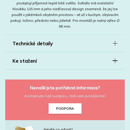
poskytují příjemné teplé bílé světlo. Svítidlo má instalační
hloubku 115 mm a jeho nadčasový design znamená, že jej lze
použít v jakémkoli obytném prostoru – ať už v kuchyni, obývacím
pokoji, ložnici, předsíni nebo jídelně. Pro montáž je nutný výřez ∅
65 mm.
Technické detaily
Ke stažení
Nenašli jste potřebné informace?
Kontaktujte naší podporu, rádi vám pomůžeme!
PODPORA
Nevíte co vybrat?