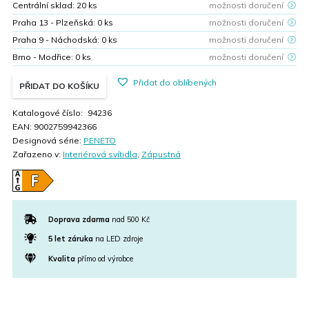
Centrální sklad:
20
ks
možnosti doručení
Praha 13 - Plzeňská:
0
ks
možnosti doručení
Praha 9 - Náchodská:
0
ks
možnosti doručení
Brno - Modřice:
0
ks
možnosti doručení
Přidat do oblíbených
PŘIDAT DO KOŠÍKU
Katalogové číslo:
94236
EAN:
9002759942366
Designová série:
PENETO
Zařazeno v:
Interiérová svítidla
,
Zápustná
Doprava zdarma
nad 500 Kč
5 let záruka
na LED zdroje
Kvalita
přímo od výrobce