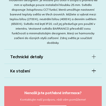
moderním designem. Je vhodné pro otvor v stropu o průměru 68
mm a vyžaduje pouze instalační hloubku 25 mm. Svítidlo
disponuje 3stupňovou CCT funkcí, která umožňuje nastavení
barevné teploty světla ve třech úrovních. Můžete si vybrat mezi
teplou bílou (2700 K), neutrální bílou (4000 K) a denním světlem
(6500 K). Svítidlo má krytí IP20, což jej předurčuje pro použití v
interiéru. Vestavné svítidlo BARRANCO přesvědčí svou
funkčností a minimalistickým designem, který se harmonicky
začlení do různých stylů zařízení. Zdroj světla je součástí
dodávky.
Technické detaily
Ke stažení
Nenašli jste potřebné informace?
Kontaktujte naší podporu, rádi vám pomůžeme!