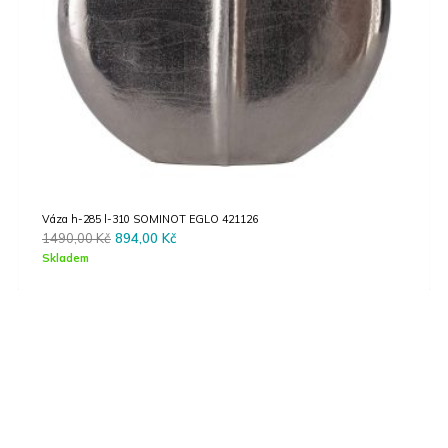
Váza h-285 l-310 SOMINOT EGLO 421126
Original
Current
1490,00
Kč
894,00
Kč
price
price
Skladem
was:
is:
1490,00 Kč.
894,00 Kč.