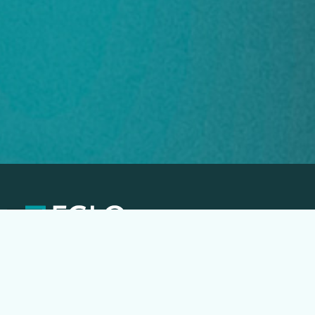
EGLO Česká republika
Náchodská 63, Praha 20
+420 296 181 656
podpora@eglo.com