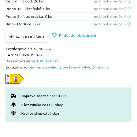
Centrální sklad:
20
ks
možnosti doručení
Praha 13 - Plzeňská:
0
ks
možnosti doručení
Praha 9 - Náchodská:
0
ks
možnosti doručení
Brno - Modřice:
0
ks
možnosti doručení
Přidat do oblíbených
PŘIDAT DO KOŠÍKU
Katalogové číslo:
902267
EAN:
9008606359417
Designová série:
BARRANCO
Zařazeno v:
Interiérová svítidla
,
Systémy HV/NV
,
Zápustná
Doprava zdarma
nad 500 Kč
5 let záruka
na LED zdroje
Kvalita
přímo od výrobce