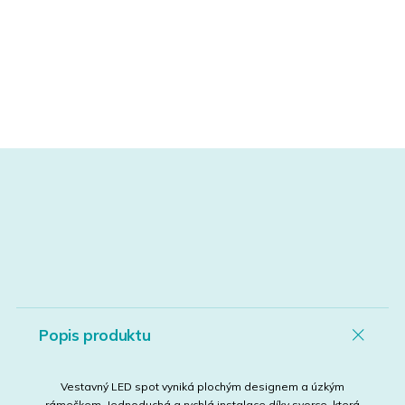
Popis produktu
Vestavný LED spot vyniká plochým designem a úzkým
rámečkem. Jednoduchá a rychlá instalace díky svorce, která