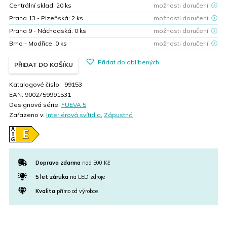
Centrální sklad:
20
ks
možnosti doručení
Praha 13 - Plzeňská:
2
ks
možnosti doručení
Praha 9 - Náchodská:
0
ks
možnosti doručení
Brno - Modřice:
0
ks
možnosti doručení
Přidat do oblíbených
PŘIDAT DO KOŠÍKU
Katalogové číslo:
99153
EAN:
9002759991531
Designová série:
FUEVA 5
Zařazeno v:
Interiérová svítidla
,
Zápustná
Doprava zdarma
nad 500 Kč
5 let záruka
na LED zdroje
Kvalita
přímo od výrobce