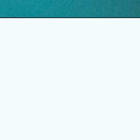
EGLO Česká republika
Náchodská 63, Praha 20
+420 296 181 656
podpora@eglo.com
Všechny kontakty
Vstup pro partnery
B2B portál pro prodejce
Kariéra v EGLO