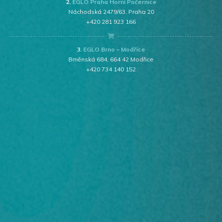
2.
EGLO Praha Horní Počernice
Náchodská 2479/63, Praha 20
+420 281 923 166
3.
EGLO Brno – Modřice
Brněnská 684, 664 42 Modřice
+420 734 140 152