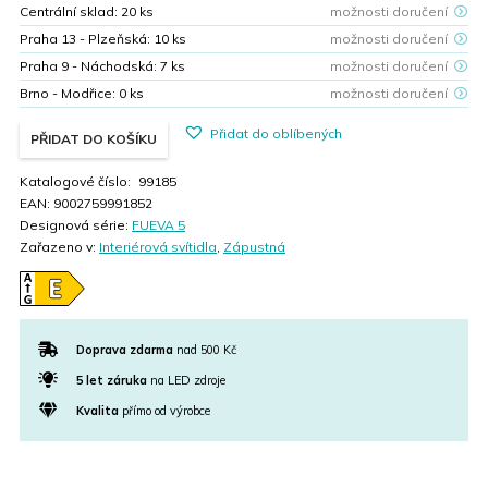
Centrální sklad:
20
ks
možnosti doručení
Praha 13 - Plzeňská:
10
ks
možnosti doručení
Praha 9 - Náchodská:
7
ks
možnosti doručení
Brno - Modřice:
0
ks
možnosti doručení
Přidat do oblíbených
PŘIDAT DO KOŠÍKU
Katalogové číslo:
99185
EAN:
9002759991852
Designová série:
FUEVA 5
Zařazeno v:
Interiérová svítidla
,
Zápustná
Doprava zdarma
nad 500 Kč
5 let záruka
na LED zdroje
Kvalita
přímo od výrobce