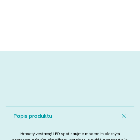
Popis produktu
Hranatý vestavný LED spot zaujme moderním plochým
designem a úzkým rámečkem. Instalace je rychlá a snadná díky