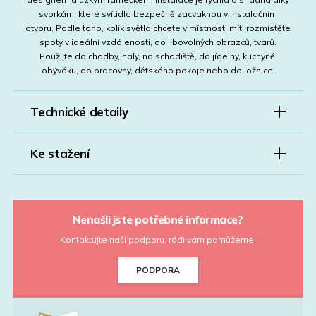
svorkám, které svítidlo bezpečně zacvaknou v instalačním
otvoru. Podle toho, kolik světla chcete v místnosti mít, rozmístěte
spoty v ideální vzdálenosti, do libovolných obrazců, tvarů.
Použijte do chodby, haly, na schodiště, do jídelny, kuchyně,
obýváku, do pracovny, dětského pokoje nebo do ložnice.
Technické detaily
Ke stažení
Nenašli jste potřebné informace?
Kontaktujte naší podporu, rádi vám pomůžeme!
PODPORA