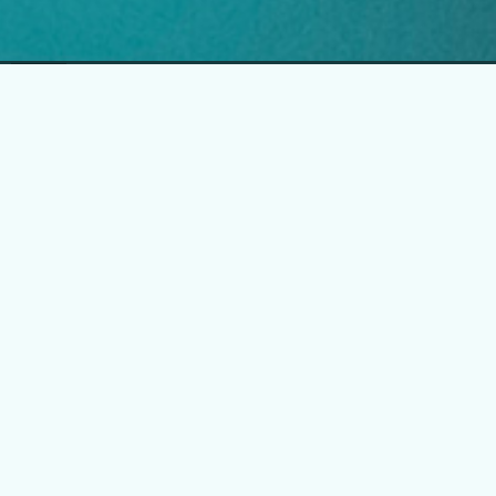
EGLO Česká republika
Náchodská 63, Praha 20
+420 296 181 656
podpora@eglo.com
Všechny kontakty
Vstup pro partnery
B2B portál pro prodejce
Kariéra v EGLO