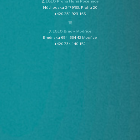
2.
EGLO Praha Horní Počernice
Náchodská 2479/63, Praha 20
+420 281 923 166
3.
EGLO Brno – Modřice
Brněnská 684, 664 42 Modřice
+420 734 140 152