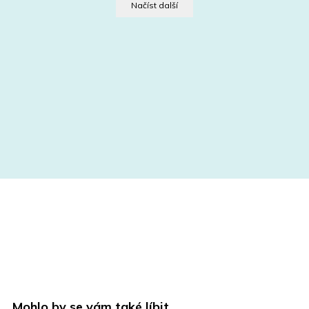
Načíst další
Mohlo by se vám také líbit