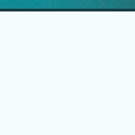
EGLO Česká republika
Náchodská 63, Praha 20
+420 296 181 656
podpora@eglo.com
Všechny kontakty
Vstup pro partnery
B2B portál pro prodejce
Kariéra v EGLO