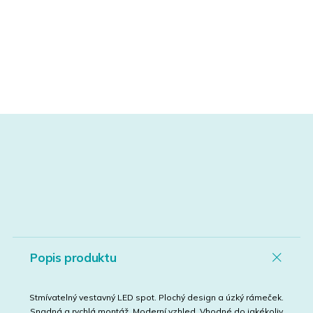
Popis produktu
Stmívatelný vestavný LED spot. Plochý design a úzký rámeček.
Snadná a rychlá montáž. Moderní vzhled. Vhodné do jakékoliv