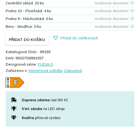
Centrální sklad:
20
ks
možnosti doručení
Praha 13 - Plzeňská:
4
ks
možnosti doručení
Praha 9 - Náchodská:
0
ks
možnosti doručení
Brno - Modřice:
0
ks
možnosti doručení
Přidat do oblíbených
PŘIDAT DO KOŠÍKU
Katalogové číslo:
99193
EAN:
9002759991937
Designová série:
FUEVA 5
Zařazeno v:
Interiérová svítidla
,
Zápustná
Doprava zdarma
nad 500 Kč
5 let záruka
na LED zdroje
Kvalita
přímo od výrobce