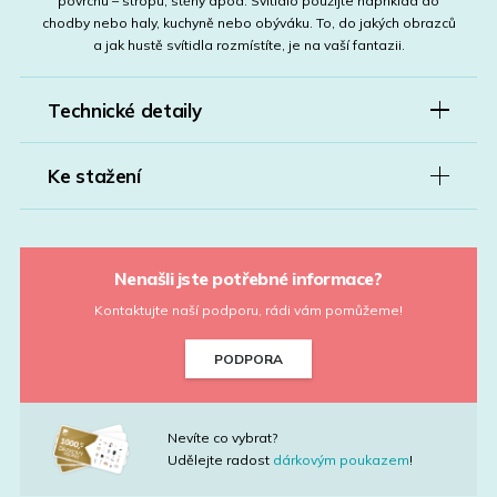
povrchu – stropu, stěny apod. Svítidlo použijte například do
chodby nebo haly, kuchyně nebo obýváku. To, do jakých obrazců
a jak hustě svítidla rozmístíte, je na vaší fantazii.
Technické detaily
Ke stažení
Nenašli jste potřebné informace?
Kontaktujte naší podporu, rádi vám pomůžeme!
PODPORA
Nevíte co vybrat?
Udělejte radost
dárkovým poukazem
!