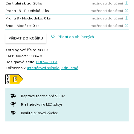
Centrální sklad:
20
ks
možnosti doručení
Praha 13 - Plzeňská:
4
ks
možnosti doručení
Praha 9 - Náchodská:
0
ks
možnosti doručení
Brno - Modřice:
0
ks
možnosti doručení
Přidat do oblíbených
PŘIDAT DO KOŠÍKU
Katalogové číslo:
98867
EAN:
9002759988678
Designová série:
FUEVA FLEX
Zařazeno v:
Interiérová svítidla
,
Zápustná
Doprava zdarma
nad 500 Kč
5 let záruka
na LED zdroje
Kvalita
přímo od výrobce