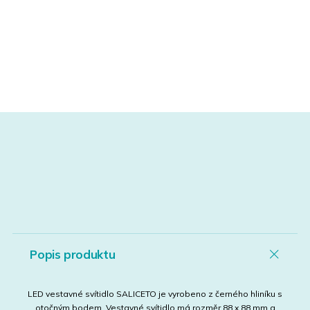
Popis produktu
LED vestavné svítidlo SALICETO je vyrobeno z černého hliníku s
otočným bodem. Vestavné svítidlo má rozměr 88 x 88 mm a