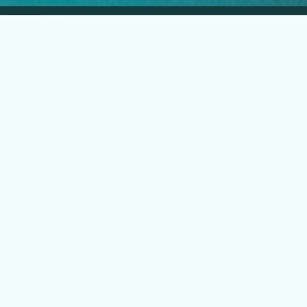
EGLO Česká republika
Náchodská 63, Praha 20
+420 296 181 656
podpora@eglo.com
Všechny kontakty
Vstup pro partnery
B2B portál pro prodejce
Kariéra v EGLO