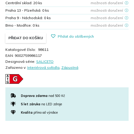
Centrální sklad:
20
ks
možnosti doručení
Praha 13 - Plzeňská:
0
ks
možnosti doručení
Praha 9 - Náchodská:
0
ks
možnosti doručení
Brno - Modřice:
0
ks
možnosti doručení
Přidat do oblíbených
PŘIDAT DO KOŠÍKU
Katalogové číslo:
98611
EAN:
9002759986117
Designová série:
SALICETO
Zařazeno v:
Interiérová svítidla
,
Zápustná
Doprava zdarma
nad 500 Kč
5 let záruka
na LED zdroje
Kvalita
přímo od výrobce