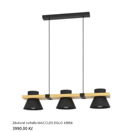
N
Závěsné svítidlo MACCLES EGLO 43956
3990,00
Kč