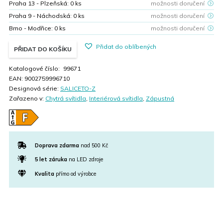
Praha 13 - Plzeňská:
0
ks
možnosti doručení
Praha 9 - Náchodská:
0
ks
možnosti doručení
Brno - Modřice:
0
ks
možnosti doručení
Přidat do oblíbených
PŘIDAT DO KOŠÍKU
Katalogové číslo:
99671
EAN:
9002759996710
Designová série:
SALICETO-Z
Zařazeno v:
Chytrá svítidla
,
Interiérová svítidla
,
Zápustná
Doprava zdarma
nad 500 Kč
5 let záruka
na LED zdroje
Kvalita
přímo od výrobce