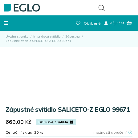
Můj účet
Oblíbené
Úvodní stránka
/
Interiérová svítidla
/
Zápustná
/
Zápustné svítidlo SALICETO-Z EGLO 99671
Zápustné svítidlo SALICETO-Z EGLO 99671
669,00
Kč
DOPRAVA ZDARMA
Centrální sklad:
20
ks
možnosti doručení