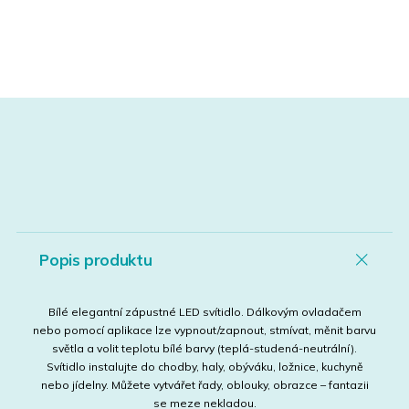
Popis produktu
Bílé elegantní zápustné LED svítidlo. Dálkovým ovladačem
nebo pomocí aplikace lze vypnout/zapnout, stmívat, měnit barvu
světla a volit teplotu bílé barvy (teplá-studená-neutrální).
Svítidlo instalujte do chodby, haly, obýváku, ložnice, kuchyně
nebo jídelny. Můžete vytvářet řady, oblouky, obrazce – fantazii
se meze nekladou.