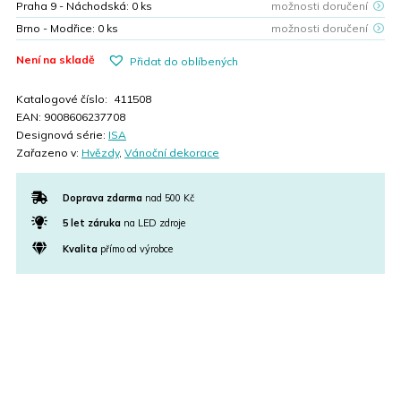
Praha 9 - Náchodská:
0
ks
možnosti doručení
Brno - Modřice:
0
ks
možnosti doručení
Není na skladě
Přidat do oblíbených
Katalogové číslo:
411508
EAN:
9008606237708
Designová série:
ISA
Zařazeno v:
Hvězdy
,
Vánoční dekorace
Doprava zdarma
nad 500 Kč
5 let záruka
na LED zdroje
Kvalita
přímo od výrobce