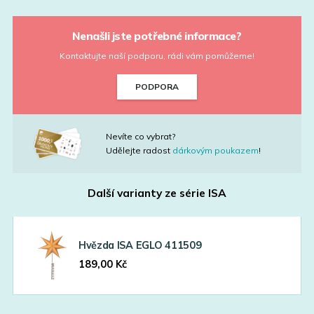
Nenašli jste potřebné informace?
Kontaktujte naší podporu, rádi vám pomůžeme!
PODPORA
Nevíte co vybrat?
Udělejte radost
dárkovým poukazem
!
Další varianty ze série
ISA
Hvězda ISA EGLO 411509
189,00
Kč