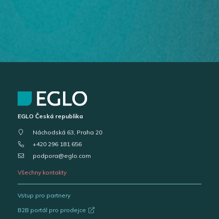
EGLO Česká republika
Náchodská 63, Praha 20
+420 296 181 656
podpora@eglo.com
Všechny kontakty
Vstup pro partnery
B2B portál pro prodejce