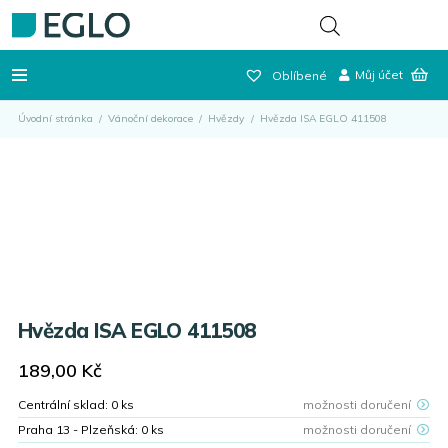
Můj účet
Oblíbené
Úvodní stránka
/
Vánoční dekorace
/
Hvězdy
/
Hvězda ISA EGLO 411508
Hvězda ISA EGLO 411508
189,00
Kč
Centrální sklad:
0
ks
možnosti doručení
Praha 13 - Plzeňská:
0
ks
možnosti doručení