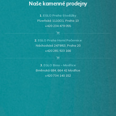
Naše kamenné prodejny
1.
EGLO Praha Stodůlky
Plzeňská 1110/21, Praha 13
+420 234 479 055
2.
EGLO Praha Horní Počernice
Náchodská 2479/63, Praha 20
+420 281 923 166
3.
EGLO Brno – Modřice
Brněnská 684, 664 42 Modřice
+420 734 140 152