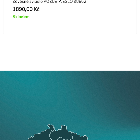
Závěsné svítidlo POZUETA EGLO 98662
1890,00
Kč
Skladem