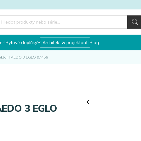
roducts
earch
ert
Bytové doplňky
Architekt & projektant
Blog
lektor FAEDO 3 EGLO 97456