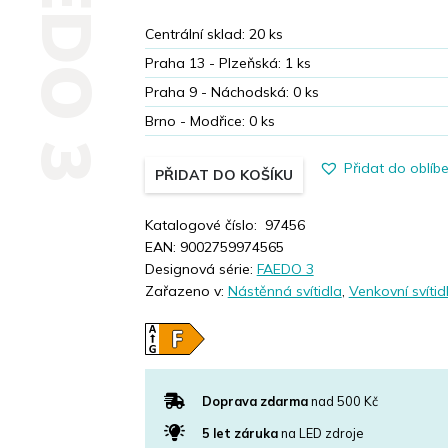
FAEDO 3
Centrální sklad:
20
ks
Praha 13 - Plzeňská:
1
ks
Praha 9 - Náchodská:
0
ks
Brno - Modřice:
0
ks
Přidat do oblíb
PŘIDAT DO KOŠÍKU
Katalogové číslo:
97456
EAN:
9002759974565
Designová série:
FAEDO 3
Zařazeno v:
Nástěnná svítidla
,
Venkovní svítid
Doprava zdarma
nad 500 Kč
5 let záruka
na LED zdroje