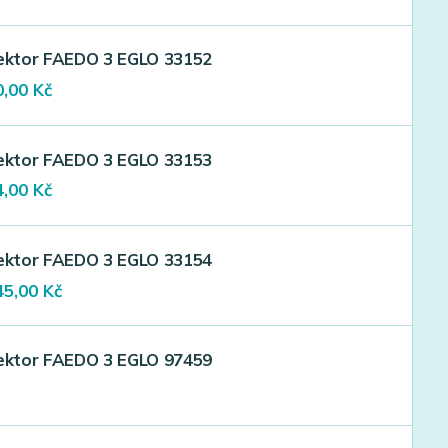
ce
price
s:
is:
,00 Kč.
270,00 Kč.
lektor FAEDO 3 EGLO 33152
ginal
Current
0,00
Kč
ce
price
s:
is:
,00 Kč.
270,00 Kč.
lektor FAEDO 3 EGLO 33153
ginal
Current
4,00
Kč
ce
price
s:
is:
,00 Kč.
374,00 Kč.
lektor FAEDO 3 EGLO 33154
iginal
Current
45,00
Kč
ice
price
as:
is:
090,00 Kč.
545,00 Kč.
lektor FAEDO 3 EGLO 97459