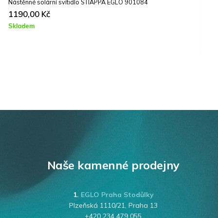
Nástěnné solární svítidlo STIAPPA EGLO 901084
Z
1190,00
Kč
Skladem
N
Naše kamenné prodejny
1.
EGLO Praha Stodůlky
Plzeňská 1110/21, Praha 13
+420 234 479 055