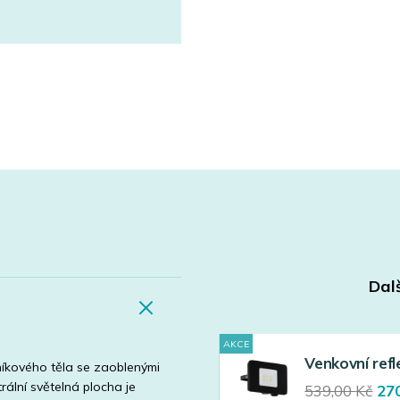
Dal
AKCE
Venkovní ref
níkového těla se zaoblenými
rální světelná plocha je
Ori
539,00
Kč
27