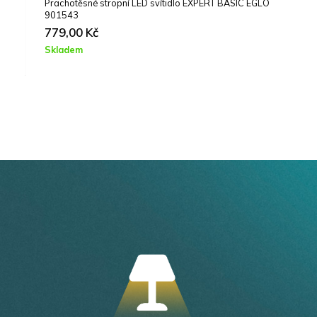
Prachotěsné stropní LED svítidlo EXPERT BASIC EGLO
901543
779,00
Kč
Skladem