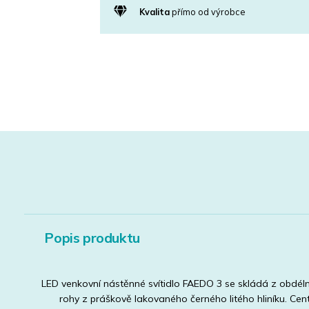
Kvalita
přímo od výrobce
Popis produktu
LED venkovní nástěnné svítidlo FAEDO 3 se skládá z obdél
rohy z práškově lakovaného černého litého hliníku. Cent