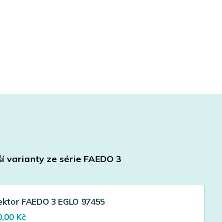
ší varianty ze série
FAEDO 3
lektor FAEDO 3 EGLO 97455
ginal
Current
0,00
Kč