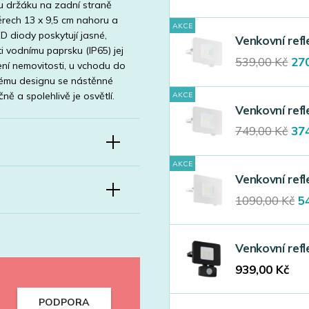
u držáku na zadní straně
pri
měrech 13 x 9,5 cm nahoru a
wa
AKCE
ED diody poskytují jasné,
539
Venkovní ref
ti vodnímu paprsku (IP65) jej
Ori
539,00
Kč
27
ení nemovitosti, u vchodu do
pri
vému designu se nástěnné
wa
ně a spolehlivě je osvětlí.
AKCE
539
Venkovní ref
Ori
749,00
Kč
37
pri
wa
AKCE
749
Venkovní ref
Or
1090,00
Kč
5
pr
w
1
Venkovní ref
939,00
Kč
PODPORA