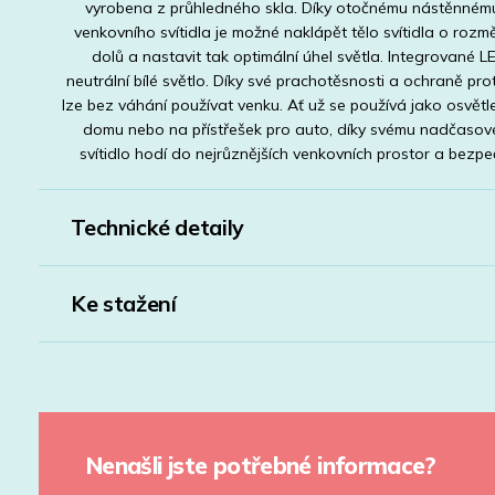
vyrobena z průhledného skla. Díky otočnému nástěnném
venkovního svítidla je možné naklápět tělo svítidla o roz
dolů a nastavit tak optimální úhel světla. Integrované L
neutrální bílé světlo. Díky své prachotěsnosti a ochraně pro
lze bez váhání používat venku. Ať už se používá jako osvětl
domu nebo na přístřešek pro auto, díky svému nadčaso
svítidlo hodí do nejrůznějších venkovních prostor a bezpeč
Technické detaily
Ke stažení
Nenašli jste potřebné informace?