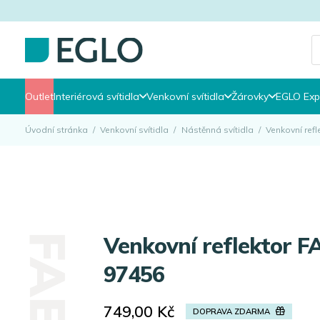
P
s
Outlet
Interiérová svítidla
Venkovní svítidla
Žárovky
EGLO Exp
Úvodní stránka
/
Venkovní svítidla
/
Nástěnná svítidla
/
Venkovní ref
Venkovní reflektor FAEDO 3 EGLO
97456
749,00
Kč
DOPRAVA ZDARMA