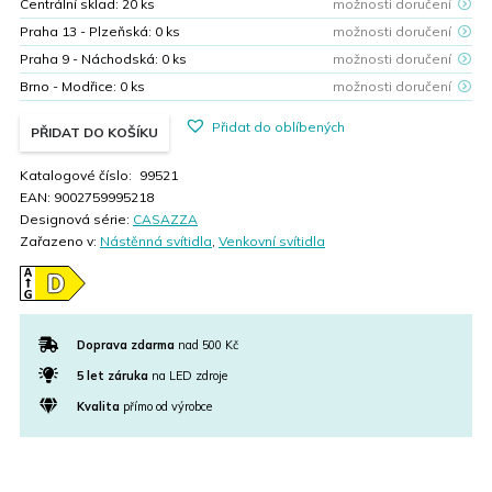
Centrální sklad:
20
ks
možnosti doručení
Praha 13 - Plzeňská:
0
ks
možnosti doručení
Praha 9 - Náchodská:
0
ks
možnosti doručení
Brno - Modřice:
0
ks
možnosti doručení
Přidat do oblíbených
PŘIDAT DO KOŠÍKU
Katalogové číslo:
99521
EAN:
9002759995218
Designová série:
CASAZZA
Zařazeno v:
Nástěnná svítidla
,
Venkovní svítidla
Doprava zdarma
nad 500 Kč
5 let záruka
na LED zdroje
Kvalita
přímo od výrobce