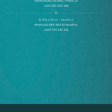
Náchodská 2479/63, Praha 20
+420 281 923 166
3.
EGLO Brno – Modřice
Brněnská 684, 664 42 Modřice
+420 734 140 152