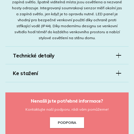
zapíná světlo, špatně viditelná místa jsou osvětlena a nezvané
hosty odrazuje. Integrovaný soumrakový senzor měří okolní jas
a zapíná světlo, jen když je to opravdu nutné. LED panel je
vhodný pro bezpečné venkovní použití díky ochraně proti
stříkající vodě (IP44). Díky modernímu designu se venkovní
svítidlo hodí téměř do každého venkovního prostoru a nabízí
stylové osvětlení na stěnu domu.
Technické detaily
Ke stažení
Nenašli jste potřebné informace?
Kontaktujte naší podporu, rádi vám pomůžeme!
PODPORA