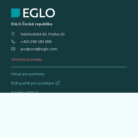
EGLO Česká republika
Náchodská 63, Praha 20
+420 296 181 656
podpora@eglo.com
Všechny kontakty
Vstup pro partnery
B2B portál pro prodejce
Kariéra v EGLO
Katalogy svítidel