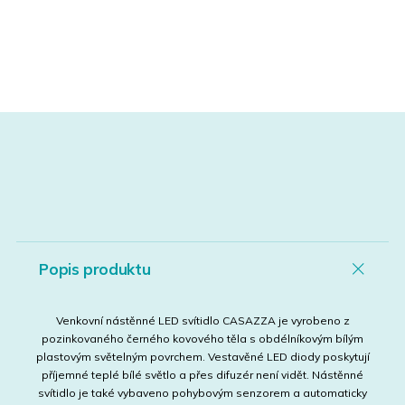
Popis produktu
Venkovní nástěnné LED svítidlo CASAZZA je vyrobeno z
pozinkovaného černého kovového těla s obdélníkovým bílým
plastovým světelným povrchem. Vestavěné LED diody poskytují
příjemné teplé bílé světlo a přes difuzér není vidět. Nástěnné
svítidlo je také vybaveno pohybovým senzorem a automaticky