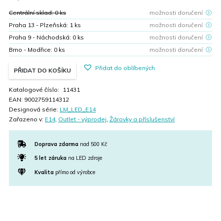
99,00 Kč.
50,00 Kč.
Centrální sklad:
0
ks
možnosti doručení
Praha 13 - Plzeňská:
1
ks
možnosti doručení
Praha 9 - Náchodská:
0
ks
možnosti doručení
Brno - Modřice:
0
ks
možnosti doručení
Přidat do oblíbených
PŘIDAT DO KOŠÍKU
Katalogové číslo:
11431
EAN:
9002759114312
Designová série:
LM_LED_E14
Zařazeno v:
E14
,
Outlet - výprodej
,
Žárovky a příslušenství
Doprava zdarma
nad 500 Kč
5 let záruka
na LED zdroje
Kvalita
přímo od výrobce