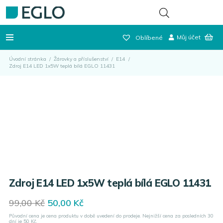
Můj účet
Oblíbené
Úvodní stránka
/
Žárovky a příslušenství
/
E14
/
Zdroj E14 LED 1x5W teplá bílá EGLO 11431
Zdroj E14 LED 1x5W teplá bílá EGLO 11431
Original
Current
99,00
Kč
50,00
Kč
price
price
Původní cena je cena produktu v době uvedení do prodeje. Nejnižší cena za posledních 30
was:
is:
dní je
50
Kč.