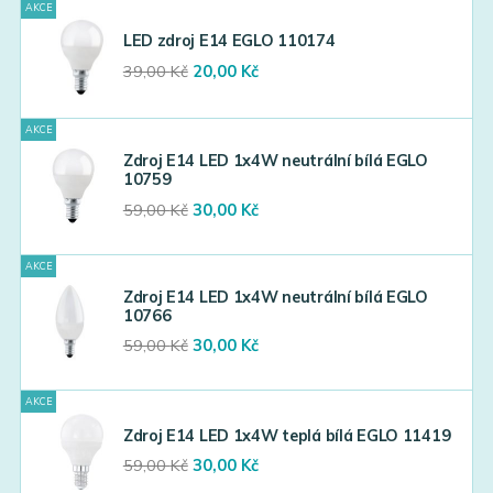
AKCE
39,00 Kč.
20,00 Kč.
LED zdroj E14 EGLO 110174
Original
Current
39,00
Kč
20,00
Kč
price
price
was:
is:
AKCE
39,00 Kč.
20,00 Kč.
Zdroj E14 LED 1x4W neutrální bílá EGLO
10759
Original
Current
59,00
Kč
30,00
Kč
price
price
was:
is:
AKCE
59,00 Kč.
30,00 Kč.
Zdroj E14 LED 1x4W neutrální bílá EGLO
10766
Original
Current
59,00
Kč
30,00
Kč
price
price
was:
is:
AKCE
59,00 Kč.
30,00 Kč.
Zdroj E14 LED 1x4W teplá bílá EGLO 11419
Original
Current
59,00
Kč
30,00
Kč
price
price