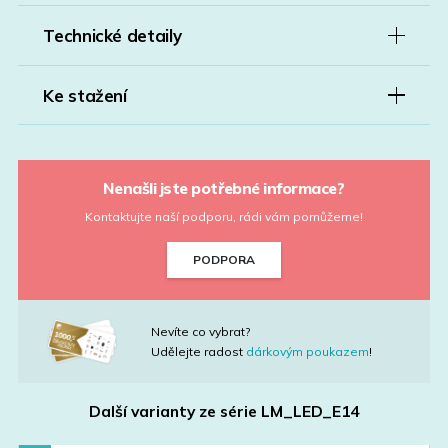
Technické detaily
Ke stažení
Nenašli jste potřebné informace?
Kontaktujte naší podporu, rádi vám pomůžeme!
PODPORA
Nevíte co vybrat?
Udělejte radost
dárkovým poukazem
!
Další varianty ze série
LM_LED_E14