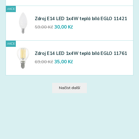
was:
is:
AKCE
59,00 Kč.
30,00 Kč.
Zdroj E14 LED 1x4W teplá bílá EGLO 11421
Original
Current
59,00
Kč
30,00
Kč
price
price
was:
is:
AKCE
59,00 Kč.
30,00 Kč.
Zdroj E14 LED 1x4W teplá bílá EGLO 11761
Original
Current
69,00
Kč
35,00
Kč
price
price
was:
is:
69,00 Kč.
35,00 Kč.
Načíst další